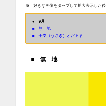
※ 好きな画像をタップして拡大表示した後
● 9月
■ 無 地
■ 干支（うさぎ）とだるま
■ 無 地