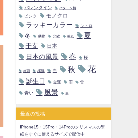
バレンタイン
パターン柄
モノクロ
ピンク
ラッキーカラー
レトロ
夏
冬
動物
北欧
壁紙
干支
日本
春
日本の風景
桜
花
秋
白
横浜
梅雨
誕生日
金運
雨
雪
風景
青い
黒
最近の投稿
iPhone15・15Pro・14Proのクリスマスの壁
紙をすぐに使えるサイズで配信中