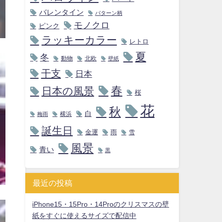
バレンタイン
パターン柄
モノクロ
ピンク
ラッキーカラー
レトロ
夏
冬
動物
北欧
壁紙
干支
日本
春
日本の風景
桜
花
秋
白
横浜
梅雨
誕生日
金運
雨
雪
風景
青い
黒
最近の投稿
iPhone15・15Pro・14Proのクリスマスの壁
紙をすぐに使えるサイズで配信中