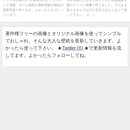
アップルiPadPro・iPadAir10.5インチのロ
YouTubeのサムネイルサイズの写真素材を
ック画面、ホーム画面の無料壁紙を横浜の
夏のイメージ画像で作りました。そのまま
風景写真で作ります。よかったらタブレッ
使えるサイズなので文字入れなどをして使
トにダウ...
って下さい。 ※ i...
著作権フリーの画像とオリジナル画像を使ってシンプル
でおしゃれ。そんな大人な壁紙を更新していきます。よ
かったら使って下さい。 ★
Twitter (X)
★で更新情報を流
してます。よかったらフォローしてね。