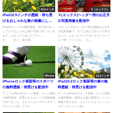
10.5インチ
X（エックス）
iPad10.5インチの壁紙・待ち受
Ｘ(エックス)ヘッダー用のお正月
けをおしゃれな春の画像にしよ
の写真画像を配信中
う
iPad10.5インチの無料壁紙・待ち受けをシ
Ｘ(エックス)のヘッダー用の画像をお正月
ンプルでおしゃれな春の写真で作っていき
の写真画像で、すぐに使えるサイズで作り
ます。よかったら使って下さい。
ました。よかったらスマホにダウンロード
目 次 1. 春の風...
して使ってください。 お...
iPhone
10.2インチ
iPhoneロック画面等のスポーツ
iPad10.2ロック画面等の春の無
の無料壁紙・待受けを配信中
料壁紙・待受けを配信中
アップルiPhoneのロック画面、ホーム画面
アップルiPad10.2ロック画面、ホーム画面
の無料壁紙・待受けをスポーツの写真画像
の無料壁紙・待受けを春の風景やイメージ
で作りました。よかったらスマホにダウン
画像で作ります。よかったらタブレットに
ロードして使って下さ...
ダウンロードして使...