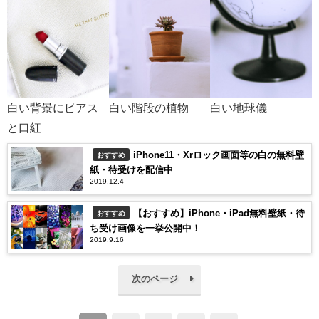
白い背景にピアス
白い階段の植物
白い地球儀
と口紅
iPhone11・Xrロック画面等の白の無料壁
おすすめ
紙・待受けを配信中
2019.12.4
【おすすめ】iPhone・iPad無料壁紙・待
おすすめ
ち受け画像を一挙公開中！
2019.9.16
次のページ