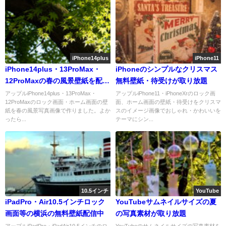
iPhone14plus
iPhone11
iPhone14plus・13ProMax・
iPhoneのシンプルなクリスマス
12ProMaxの春の風景壁紙を配信
無料壁紙・待受けが取り放題
中
アップルiPhone14plus・13ProMax・
アップルiPhone11・iPhoneXrのロック画
12ProMaxのロック画面・ホーム画面の壁
面、ホーム画面の壁紙・待受けをクリスマ
紙を春の風景写真画像で作りました。よか
スのイメージ画像でおしゃれ・かわいいを
ったら...
テーマにシン...
10.5インチ
YouTube
iPadPro・Air10.5インチロック
YouTubeサムネイルサイズの夏
画面等の横浜の無料壁紙配信中
の写真素材が取り放題