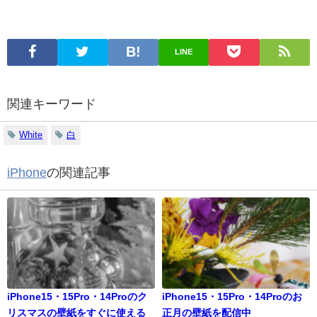
LINE
関連キーワード
White
白
iPhone
の関連記事
iPhone15・15Pro・14Proのク
iPhone15・15Pro・14Proのお
リスマスの壁紙をすぐに使える
正月の壁紙を配信中