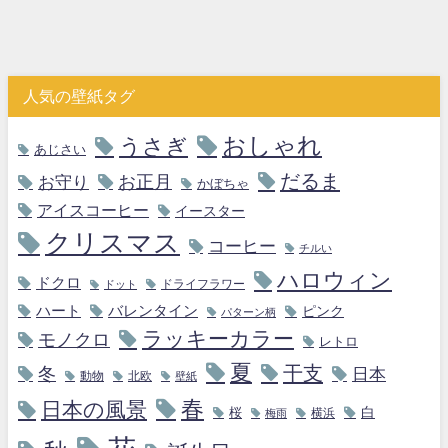
人気の壁紙タグ
おしゃれ
うさぎ
あじさい
だるま
お守り
お正月
かぼちゃ
アイスコーヒー
イースター
クリスマス
コーヒー
チルい
ハロウィン
ドクロ
ドライフラワー
ドット
ハート
バレンタイン
ピンク
パターン柄
ラッキーカラー
モノクロ
レトロ
夏
干支
冬
日本
動物
北欧
壁紙
春
日本の風景
白
桜
横浜
梅雨