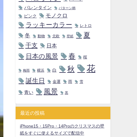
バレンタイン
パターン柄
モノクロ
ピンク
ラッキーカラー
レトロ
夏
冬
動物
北欧
壁紙
干支
日本
春
日本の風景
桜
花
秋
白
横浜
梅雨
誕生日
金運
雨
雪
風景
青い
黒
最近の投稿
iPhone15・15Pro・14Proのクリスマスの壁
紙をすぐに使えるサイズで配信中