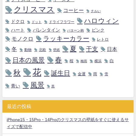
クリスマス
コーヒー
チルい
ハロウィン
ドクロ
ドライフラワー
ドット
ハート
バレンタイン
ピンク
パターン柄
ラッキーカラー
モノクロ
レトロ
夏
干支
冬
日本
動物
北欧
壁紙
春
日本の風景
白
桜
横浜
梅雨
花
秋
誕生日
金運
雨
雪
風景
青い
黒
最近の投稿
iPhone15・15Pro・14Proのクリスマスの壁紙をすぐに使えるサ
イズで配信中