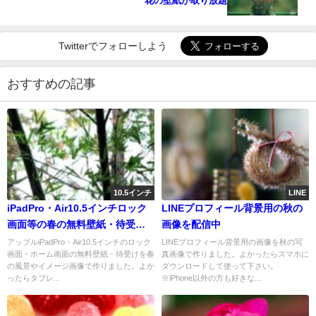
花の壁紙が取り放題
Twitterでフォローしよう
おすすめの記事
10.5インチ
LINE
iPadPro・Air10.5インチロック
LINEプロフィール背景用の秋の
画面等の春の無料壁紙・待受け
画像を配信中
を配信中
アップルiPadPro・Air10.5インチのロック
LINEプロフィール背景用の画像を秋の写
画面・ホーム画面の無料壁紙・待受けを春
真画像で作りました。よかったらスマホに
の風景やイメージ画像で作りました。よか
ダウンロードして使って下さい。
ったらタブレ...
※iPhone以外の方も好きな...