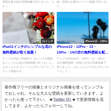
壁紙を春の花の写真画像で作りました。よ
紙・待受けを紫のイメージ画像で作りまし
かっ...
た...
11インチ
iPhone12・12Pro
iPad11インチのシンプルな花の
iPhone12・12Pro・13・
無料壁紙が取り放題！
13Pro・14の空の無料壁紙を配信
中
アップルiPad（iPadPro）11インチの壁紙
アップルiPhone12・12Pro・13・13Pro・
をシンプルな花の写真画像で作りました。
14の無料壁紙・待受けを空の写真画像で
よかったらタブレットにダウンロードして
作りました。よかったらスマホにダウンロ
ロック画面やホ...
ードして...
著作権フリーの画像とオリジナル画像を使ってシンプル
でおしゃれ。そんな大人な壁紙を更新していきます。よ
かったら使って下さい。 ★
Twitter (X)
★で更新情報を流
してます。よかったらフォローしてね。