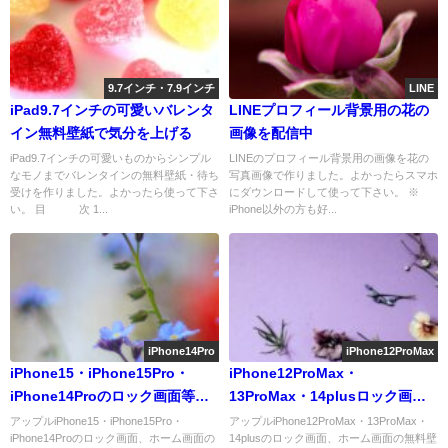
9.7インチ・7.9インチ
LINE
iPad9.7インチの可愛いバレンタ
LINEプロフィール背景用の花の
イン無料壁紙で気分を上げる
画像を配信中
iPad9.7インチの可愛いものからシンプル
LINEのプロフィール背景用の画像を花の
なモノまでバレンタインの無料壁紙・待ち
写真画像で作りました。よかったらスマホ
受けを作りました。よかったら使って下さ
にダウンロードして使って下さい。 ※
い。 目 次 1...
iPhone以外の方も好...
iPhone14Pro
iPhone12ProMax
iPhone15・iPhone15Pro・
iPhone12ProMax・
iPhone14Proのロック画面等の
13ProMax・14plusロック画面
春の花の壁紙を配信中
等の紫の無料壁紙・待受けを配
アップルiPhone15・iPhone15Pro・
アップルiPhone12ProMax・13ProMax・
iPhone14Proのロック画面、ホーム画面の
14plusのロック画面、ホーム画面の無料壁
信中