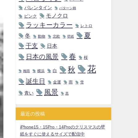
バレンタイン
パターン柄
モノクロ
ピンク
ラッキーカラー
レトロ
夏
冬
動物
北欧
壁紙
干支
日本
春
日本の風景
桜
花
秋
白
横浜
梅雨
誕生日
金運
雨
雪
風景
青い
黒
最近の投稿
iPhone15・15Pro・14Proのクリスマスの壁
紙をすぐに使えるサイズで配信中