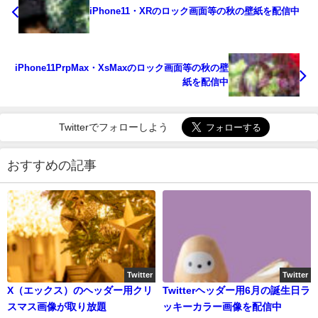
iPhone11・XRのロック画面等の秋の壁紙を配信中
iPhone11PrpMax・XsMaxのロック画面等の秋の壁
紙を配信中
Twitterでフォローしよう
おすすめの記事
Twitter
Twitter
X（エックス）のヘッダー用クリ
Twitterヘッダー用6月の誕生日ラ
スマス画像が取り放題
ッキーカラー画像を配信中