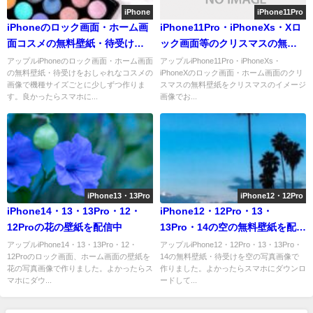
iPhone
iPhone11Pro
iPhoneのロック画面・ホーム画
iPhone11Pro・iPhoneXs・Xロ
面コスメの無料壁紙・待受けが
ック画面等のクリスマスの無料
取り放題
壁紙配信中
アップルiPhoneのロック画面・ホーム画面
アップルiPhone11Pro・iPhoneXs・
の無料壁紙・待受けをおしゃれなコスメの
iPhoneXのロック画面・ホーム画面のクリ
画像で機種サイズごとに少しずつ作りま
スマスの無料壁紙をクリスマスのイメージ
す。良かったらスマホに...
画像でお...
iPhone13・13Pro
iPhone12・12Pro
iPhone14・13・13Pro・12・
iPhone12・12Pro・13・
12Proの花の壁紙を配信中
13Pro・14の空の無料壁紙を配信
中
アップルiPhone14・13・13Pro・12・
アップルiPhone12・12Pro・13・13Pro・
12Proのロック画面、ホーム画面の壁紙を
14の無料壁紙・待受けを空の写真画像で
花の写真画像で作りました。よかったらス
作りました。よかったらスマホにダウンロ
マホにダウ...
ードして...