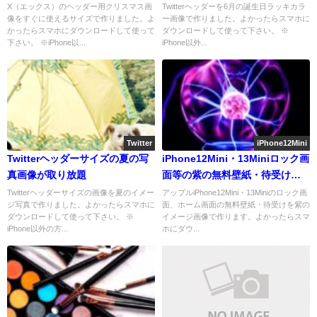
X（エックス）のヘッダー用クリスマス画
Twitterヘッダーを6月の誕生日ラッキカラ
像をすぐに使えるサイズで作りました。よ
ー画像で作りました。よかったらスマホに
かったらスマホにダウンロードして使って
ダウンロードして使って下さい。 ※
下さい。 ※iPhone以...
iPhone以外...
Twitter
iPhone12Mini
Twitterヘッダーサイズの夏の写
iPhone12Mini・13Miniロック画
真画像が取り放題
面等の紫の無料壁紙・待受けを
配信中
Twitterヘッダーサイズの画像を夏のイメー
アップルiPhone12Mini・13Miniのロック画
ジ写真で作りました。よかったらスマホに
面、ホーム画面の無料壁紙・待受けを紫の
ダウンロードして使って下さい。 ※
イメージ画像で作ります。よかったらスマ
iPhone以外の方...
ホにダウ...