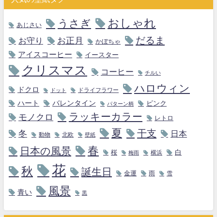
おしゃれ
うさぎ
あじさい
だるま
お守り
お正月
かぼちゃ
アイスコーヒー
イースター
クリスマス
コーヒー
チルい
ハロウィン
ドクロ
ドライフラワー
ドット
ハート
バレンタイン
ピンク
パターン柄
ラッキーカラー
モノクロ
レトロ
夏
干支
冬
日本
動物
北欧
壁紙
春
日本の風景
白
桜
横浜
梅雨
花
秋
誕生日
金運
雨
雪
風景
青い
黒