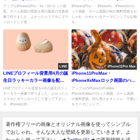
料壁紙を配信中
アップルiPhone11Pro・Xs・Xのロック画
iPhone11Pro・・iPhoneXs・iPhoneXのロ
面、ホーム画面の壁紙を雨の風景の写真画
ック画面・ホーム画面の秋の無料壁紙をお
像で作りました。よかったらスマホにダウ
しゃれ・かわいいをテーマにシンプルな物
ンロードして使...
を...
LINE
iPhone11Pro Max
LINEプロフィール背景用4月の誕
iPhone11ProMax・
生日ラッキーカラー画像を配信
iPhoneXsMaxロック画面のハロ
中
ウィンの無料壁紙配信中
LINEプロフィール背景を4月の誕生日ラッ
アップルのiPhone11ProMax・
キーカラー画像で作りました。よかったら
iPhoneXsMaxのロック画面・ホーム画面
スマホにダウンロードして使って下さい。
の無料壁紙、待ち受けをオシャレ・可愛い
※ iPhone以外...
をテーマにシンプ...
著作権フリーの画像とオリジナル画像を使ってシンプル
でおしゃれ。そんな大人な壁紙を更新していきます。よ
かったら使って下さい。 ★
Twitter (X)
★で更新情報を流