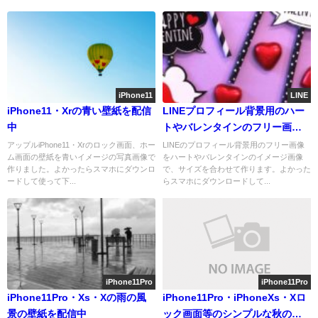
iPhone11
LINE
iPhone11・Xrの青い壁紙を配信
LINEプロフィール背景用のハー
中
トやバレンタインのフリー画像
を配信中
アップルiPhone11・Xrのロック画面、ホー
LINEのプロフィール背景用のフリー画像
ム画面の壁紙を青いイメージの写真画像で
をハートやバレンタインのイメージ画像
作りました。よかったらスマホにダウンロ
で、サイズを合わせて作ります。よかった
ードして使って下...
らスマホにダウンロードして...
iPhone11Pro
iPhone11Pro
iPhone11Pro・Xs・Xの雨の風
iPhone11Pro・iPhoneXs・Xロ
景の壁紙を配信中
ック画面等のシンプルな秋の無