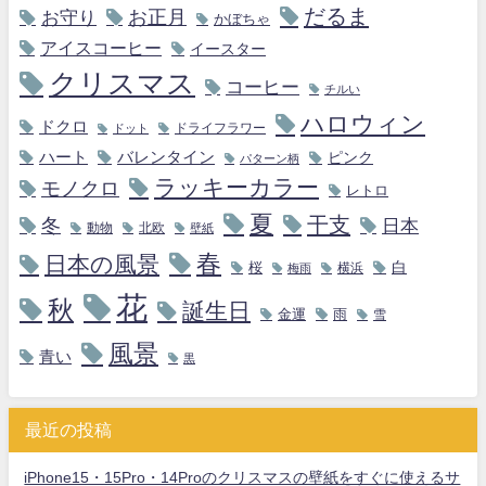
だるま
お守り
お正月
かぼちゃ
アイスコーヒー
イースター
クリスマス
コーヒー
チルい
ハロウィン
ドクロ
ドライフラワー
ドット
ハート
バレンタイン
ピンク
パターン柄
ラッキーカラー
モノクロ
レトロ
夏
干支
冬
日本
動物
北欧
壁紙
春
日本の風景
白
桜
横浜
梅雨
花
秋
誕生日
金運
雨
雪
風景
青い
黒
最近の投稿
iPhone15・15Pro・14Proのクリスマスの壁紙をすぐに使えるサ