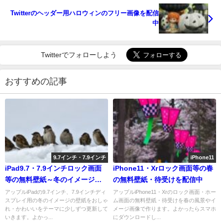
Twitterのヘッダー用ハロウィンのフリー画像を配信
中
Twitterでフォローしよう
おすすめの記事
9.7インチ・7.9インチ
iPhone11
iPad9.7・7.9インチロック画面
iPhone11・Xrロック画面等の春
等の無料壁紙～冬のイメージギ
の無料壁紙・待受けを配信中
ャラリー～
アップルiPadの9.7インチ、7.9インチディ
アップルiPhone11・Xrのロック画面・ホー
スプレイ用の冬のイメージの壁紙をおしゃ
ム画面の無料壁紙・待受けを春の風景やイ
れ・かわいいをテーマに少しずつ更新して
メージ画像で作ります。よかったらスマホ
いきます。よかっ...
にダウンロードし...