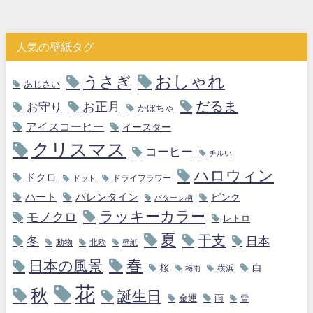
人気の壁紙タグ
おしゃれ
うさぎ
あじさい
だるま
お守り
お正月
かぼちゃ
アイスコーヒー
イースター
クリスマス
コーヒー
チルい
ハロウィン
ドクロ
ドライフラワー
ドット
ハート
バレンタイン
ピンク
パターン柄
ラッキーカラー
モノクロ
レトロ
夏
干支
冬
日本
動物
北欧
壁紙
春
日本の風景
白
桜
横浜
梅雨
花
秋
誕生日
金運
雨
雪