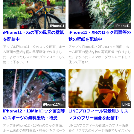
iPhone11
iPhone11
iPhone11・Xrの雨の風景の壁紙
iPhone11・XRのロック画面等の
を配信中
秋の壁紙を配信中
アップルiPhone11・Xrのロック画面、ホー
アップルiPhone11・XRのロック画面、ホ
ム画面の壁紙を雨の風景画像で作りまし
ーム画面の壁紙を秋の写真画像で作りまし
た。よかったらスマホにダウンロードして
た。よかったらスマホにダウンロードして
使って下さい。 f...
使って下さい。 ...
iPhone12Mini
LINE
iPhone12・13Miniロック画面等
LINEプロフィール背景用クリス
のスポーツの無料壁紙・待受け
マスのフリー画像を配信中
を配信中
アップルiPhone12・13Miniのロック画面、
LINEのプロフィール背景用のフリー画像
ホーム画面の無料壁紙・待受けをスポーツ
をクリスマスのイメージ画像でサイズピッ