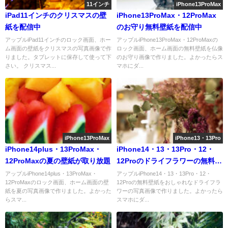
11インチ
iPhone13ProMax
iPad11インチのクリスマスの壁
iPhone13ProMax・12ProMax
紙を配信中
のお守り無料壁紙を配信中
アップルiPad11インチのロック画面、ホー
アップルiPhone13ProMax・12ProMaxの
ム画面の壁紙をクリスマスの写真画像で作
ロック画面、ホーム画面の無料壁紙を仏像
りました。タブレットに保存して使って下
のお守り画像で作りました。よかったらス
さい。 クリスマス...
マホにダ...
iPhone13ProMax
iPhone13・13Pro
iPhone14plus・13ProMax・
iPhone14・13・13Pro・12・
12ProMaxの夏の壁紙が取り放題
12Proのドライフラワーの無料壁
紙を配信中
アップルiPhone14plus・13ProMax・
アップルiPhone14・13・13Pro・12・
12ProMaxのロック画面、ホーム画面の壁
12Proの無料壁紙をおしゃれなドライフラ
紙を夏の写真画像で作りました。よかった
ワーの写真画像で作りました。よかったら
らスマ...
スマホにダ...