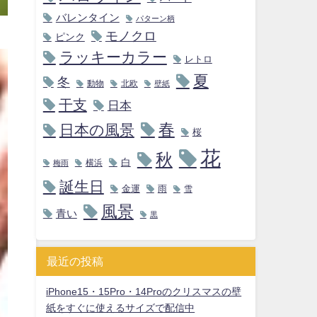
バレンタイン
パターン柄
モノクロ
ピンク
ラッキーカラー
レトロ
夏
冬
動物
北欧
壁紙
干支
日本
春
日本の風景
桜
花
秋
白
横浜
梅雨
誕生日
金運
雨
雪
風景
青い
黒
最近の投稿
iPhone15・15Pro・14Proのクリスマスの壁
紙をすぐに使えるサイズで配信中