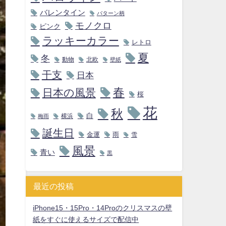
バレンタイン
パターン柄
モノクロ
ピンク
ラッキーカラー
レトロ
夏
冬
動物
北欧
壁紙
干支
日本
春
日本の風景
桜
花
秋
白
横浜
梅雨
誕生日
金運
雨
雪
風景
青い
黒
最近の投稿
iPhone15・15Pro・14Proのクリスマスの壁
紙をすぐに使えるサイズで配信中