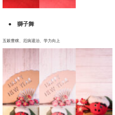
● 獅子舞
五穀豊穣、厄病退治、学力向上