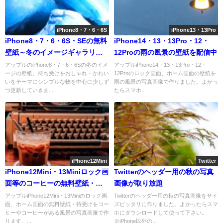
iPhone8・7・6・6S
iPhone13・13Pro
iPhone8・7・6・6S・SEの無料
iPhone14・13・13Pro・12・
壁紙～冬のイメージギャラリー
12Proの雨の風景の壁紙を配信中
～
アップルのiPhone8・7・6・6Sの冬のイメ
アップルiPhone14・13・13Pro・12・
ージの壁紙、待ち受けをおしゃれ・かわい
12Proのロック画面、ホーム画面の壁紙を
いをテーマにシンプルな物を中心に少しず
雨の風景の写真画像で作りました。よかっ
つ更新していきま...
たらスマホ...
iPhone12Mini
Twitter
iPhone12Mini・13Miniロック画
Twitterのヘッダー用の秋の写真
面等のコーヒーの無料壁紙・待
画像が取り放題
受けが取り放題
アップルiPhone12Mini・13Miniのロック画
Twitterのヘッダー用の秋の写真画像をサイ
面、ホーム画面の無料壁紙・待受けをコー
ズピッタリに作りました。よかったらスマ
ヒーやコーヒーがある風景の写真画像で作
ホにダウンロードして使って下さい。
ります。...
※iPhone以外の...