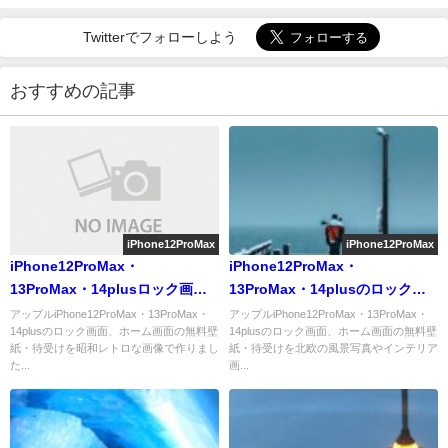
Twitterでフォローしよう
おすすめの記事
iPhone12ProMax
iPhone12ProMax
iPhone12ProMax・
iPhone12ProMax・
13ProMax・14plusロック画面
13ProMax・14plusのロック画
等の昭和レトロな壁紙を配信中
面等の北欧の壁紙を配信中
アップルiPhone12ProMax・13ProMax・
アップルiPhone12ProMax・13ProMax・
14plusのロック画面、ホーム画面の無料壁
14plusのロック画面、ホーム画面の無料壁
紙・待受けを昭和レトロな画像で作りまし
紙・待受けを北欧の風景写真やインテリア
た...
画...