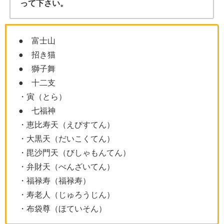
って下さい。
● 富士山
● 招き猫
● 獅子舞
● 十二支
・寅（とら）
● 七福神
・恵比寿天（えびすてん）
・大黒天（だいこくてん）
・毘沙門天（びしゃもんてん）
・弁財天（べんざいてん）
・福禄寿（福禄寿）
・寿老人（じゅろうじん）
・布袋尊（ほていそん）