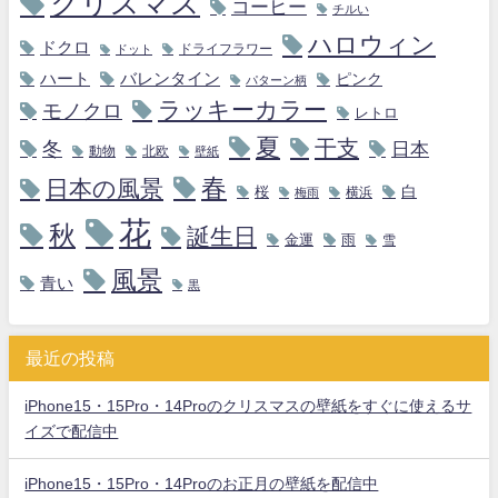
クリスマス
コーヒー
チルい
ハロウィン
ドクロ
ドライフラワー
ドット
ハート
バレンタイン
ピンク
パターン柄
ラッキーカラー
モノクロ
レトロ
夏
干支
冬
日本
動物
北欧
壁紙
春
日本の風景
白
桜
横浜
梅雨
花
秋
誕生日
金運
雨
雪
風景
青い
黒
最近の投稿
iPhone15・15Pro・14Proのクリスマスの壁紙をすぐに使えるサ
イズで配信中
iPhone15・15Pro・14Proのお正月の壁紙を配信中