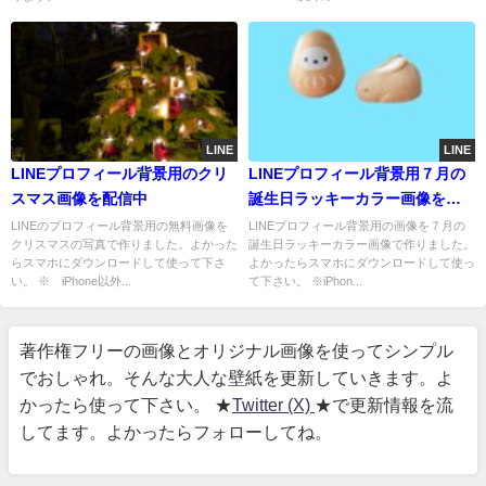
LINE
LINE
LINEプロフィール背景用のクリ
LINEプロフィール背景用７月の
スマス画像を配信中
誕生日ラッキーカラー画像を配
信中
LINEのプロフィール背景用の無料画像を
LINEプロフィール背景用の画像を７月の
クリスマスの写真で作りました。よかった
誕生日ラッキーカラー画像で作りました。
らスマホにダウンロードして使って下さ
よかったらスマホにダウンロードして使っ
い。 ※ iPhone以外...
て下さい。 ※iPhon...
著作権フリーの画像とオリジナル画像を使ってシンプル
でおしゃれ。そんな大人な壁紙を更新していきます。よ
かったら使って下さい。 ★
Twitter (X)
★で更新情報を流
してます。よかったらフォローしてね。