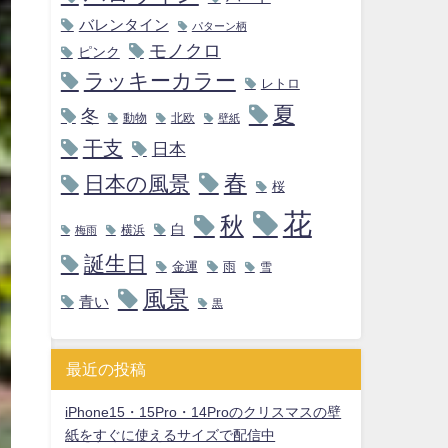
バレンタイン
パターン柄
モノクロ
ピンク
ラッキーカラー
レトロ
夏
冬
動物
北欧
壁紙
干支
日本
春
日本の風景
桜
花
秋
白
横浜
梅雨
誕生日
金運
雨
雪
風景
青い
黒
最近の投稿
iPhone15・15Pro・14Proのクリスマスの壁
紙をすぐに使えるサイズで配信中