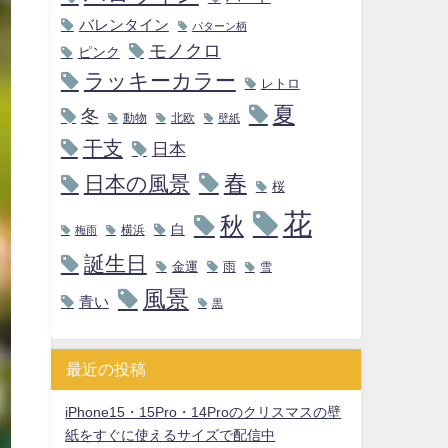
バレンタイン
パターン柄
モノクロ
ピンク
ラッキーカラー
レトロ
夏
冬
動物
北欧
壁紙
干支
日本
春
日本の風景
桜
花
秋
白
横浜
梅雨
誕生日
金運
雨
雪
風景
青い
黒
最近の投稿
iPhone15・15Pro・14Proのクリスマスの壁
紙をすぐに使えるサイズで配信中