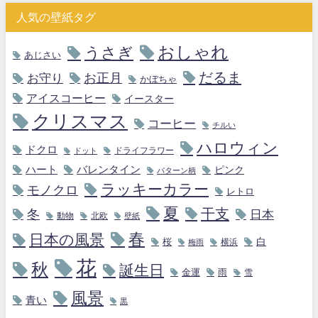
人気の壁紙タグ
おしゃれ
うさぎ
あじさい
だるま
お守り
お正月
かぼちゃ
アイスコーヒー
イースター
クリスマス
コーヒー
チルい
ハロウィン
ドクロ
ドライフラワー
ドット
ハート
バレンタイン
ピンク
パターン柄
ラッキーカラー
モノクロ
レトロ
夏
干支
冬
日本
動物
北欧
壁紙
春
日本の風景
白
桜
横浜
梅雨
花
秋
誕生日
金運
雨
雪
風景
青い
黒