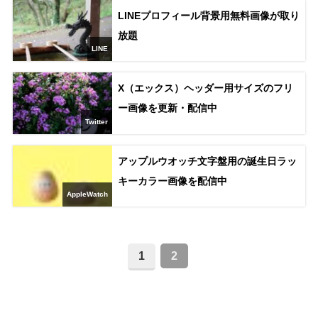
LINEプロフィール背景用無料画像が取り
放題
LINE
X（エックス）ヘッダー用サイズのフリ
ー画像を更新・配信中
Twitter
アップルウオッチ文字盤用の誕生日ラッ
キーカラー画像を配信中
AppleWatch
1
2