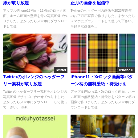
紙が取り放題
正月の画像を配信中
アップルiPhone13Mini・12Miniのロック画
Twitterのヘッダー用の画像を2023年新年
面、ホーム画面の壁紙を青い写真画像で作
のお正月用写真で作りました。よかったら
りました。よかったらスマホにダウンロー
スマホにダウンロードして使って下さい。
ドして使...
※好きな画像を...
Twitter
iPhone11
Twitterのオレンジのヘッダーフ
iPhone11・Xrロック画面等パタ
リー素材が取り放題
ーン柄の無料壁紙・待受けを配
信中
Twitterのヘッダーフリー素材をオレンジの
アップルiPhone11・Xrのロック画面、ホー
写真画像でサイズに合わせて作りました。
ム画面の無料壁紙・待受けをパターン柄の
よかったらスマホにダウンロードして使っ
画像で作りました。よかったらスマホにダ
て下さい。 ※iP...
ウンロードして使...