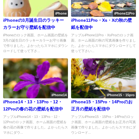
iPhone
iPhone11Pro
iPhoneの3月誕生日のラッキー
iPhone11Pro・Xs・Xの秋の壁
カラーお守り壁紙を配信中
紙を配信中
iPhoneのロック画面、ホーム画面の壁紙を
アップルiPhone11Pro・XsProのロック画
3月の誕生日のラッキーカラーお守り画像
面、ホーム画面の秋の写真画像を作りまし
で作りました。よかったらスマホにダウン
た。よかったらスマホにダウンロードして
ロードして使って下さ...
使って下さい...
iPhone14
iPhone15・15pro
iPhone14・13・13Pro・12・
iPhone15・15Pro・14Proのお
12Proの春の花の壁紙を配信中
正月の壁紙を配信中
アップルiPhone14・13・13Pro・12・
アップルiPhone15・15Pro・14Proのロッ
12Proのロック画面、ホーム画面の壁紙を
ク画面、ホーム画面の壁紙をお正月の写真
春の花の画像で作りました。よかったらス
画像で作りました。よかったらスマホにダ
マホにダウ...
ウンロード...