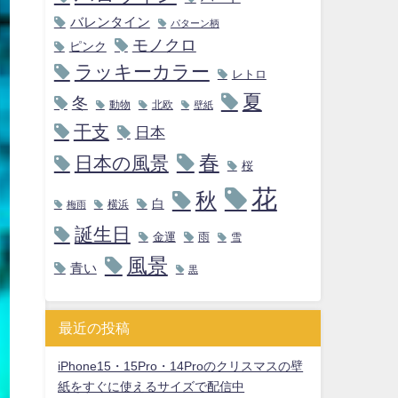
バレンタイン
パターン柄
モノクロ
ピンク
ラッキーカラー
レトロ
夏
冬
動物
北欧
壁紙
干支
日本
春
日本の風景
桜
花
秋
白
横浜
梅雨
誕生日
金運
雨
雪
風景
青い
黒
最近の投稿
iPhone15・15Pro・14Proのクリスマスの壁
紙をすぐに使えるサイズで配信中