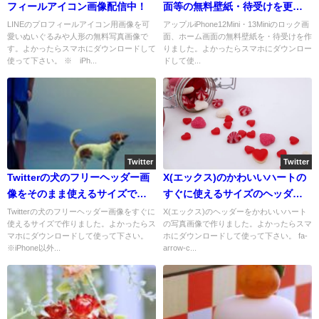
フィールアイコン画像配信中！
面等の無料壁紙・待受けを更新
配信中
LINEのプロフィールアイコン用画像を可
アップルiPhone12Mini・13Miniのロック画
愛いぬいぐるみや人形の無料写真画像で
面、ホーム画面の無料壁紙を・待受けを作
す。よかったらスマホにダウンロードして
りました。よかったらスマホにダウンロー
使って下さい。 ※ iPh...
ドして使...
Twitter
Twitter
Twitterの犬のフリーヘッダー画
X(エックス)のかわいいハートの
像をそのまま使えるサイズで配
すぐに使えるサイズのヘッダー
信中
画像が取り放題！
Twitterの犬のフリーヘッダー画像をすぐに
X(エックス)のヘッダーをかわいいハート
使えるサイズで作りました。よかったらス
の写真画像で作りました。よかったらスマ
マホにダウンロードして使って下さい。
ホにダウンロードして使って下さい。 fa-
※iPhone以外...
arrow-c...