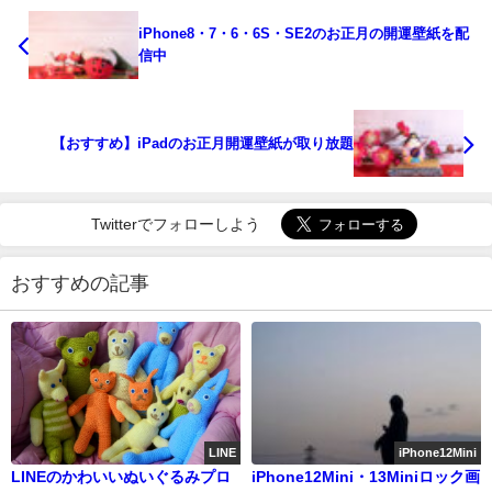
iPhone8・7・6・6S・SE2のお正月の開運壁紙を配
信中
【おすすめ】iPadのお正月開運壁紙が取り放題
Twitterでフォローしよう
おすすめの記事
LINE
iPhone12Mini
LINEのかわいいぬいぐるみプロ
iPhone12Mini・13Miniロック画