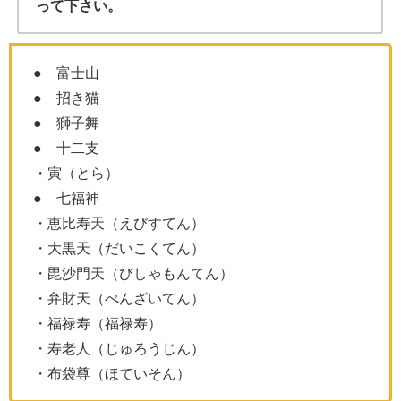
って下さい。
● 富士山
● 招き猫
● 獅子舞
● 十二支
・寅（とら）
● 七福神
・恵比寿天（えびすてん）
・大黒天（だいこくてん）
・毘沙門天（びしゃもんてん）
・弁財天（べんざいてん）
・福禄寿（福禄寿）
・寿老人（じゅろうじん）
・布袋尊（ほていそん）