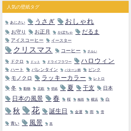
人気の壁紙タグ
おしゃれ
うさぎ
あじさい
だるま
お守り
お正月
かぼちゃ
アイスコーヒー
イースター
クリスマス
コーヒー
チルい
ハロウィン
ドクロ
ドライフラワー
ドット
ハート
バレンタイン
ピンク
パターン柄
ラッキーカラー
モノクロ
レトロ
夏
干支
冬
日本
動物
北欧
壁紙
春
日本の風景
白
桜
横浜
梅雨
花
秋
誕生日
金運
雨
雪
風景
青い
黒