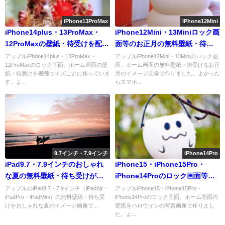
iPhone13ProMax
iPhone12Mini
iPhone14plus・13ProMax・
iPhone12Mini・13Miniロック画
12ProMaxの壁紙・待受けを配信
面等のお正月の無料壁紙・待受
中
けを配信中
アップルiPhone14plus・13ProMax・
アップルiPhone12Mini・13Miniのロック画
12ProMaxのロック画面、ホーム画面の壁
面、ホーム画面の無料壁紙・待受けをお正
紙・待受けを機種サイズごとに作っていま
月のイメージ画像で作りました。よかった
す。よ...
らスマホ...
9.7インチ・7.9インチ
iPhone14Pro
iPad9.7・7.9インチのおしゃれ
iPhone15・iPhone15Pro・
な夏の無料壁紙・待ち受けが取
iPhone14Proのロック画面等の
り放題！
ハロウィンの壁紙を配信中
アップルのiPad9.7・7.9インチ（iPadAir・
アップルiPhone15・iPhone15Pro・
iPadPro・iPadMini）の無料壁紙・待ち受
iPhone14Proのロック画面、ホーム画面の
けをおしゃれな夏のイメージ画像で...
壁紙をハロウィンの写真画像で作りまし
た。よ...