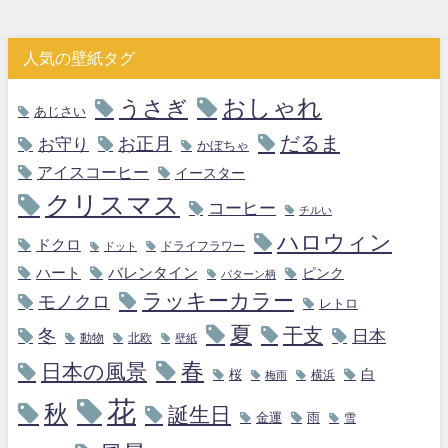
人気の壁紙タグ
おしゃれ
うさぎ
あじさい
だるま
お守り
お正月
かぼちゃ
アイスコーヒー
イースター
クリスマス
コーヒー
チルい
ハロウィン
ドクロ
ドライフラワー
ドット
ハート
バレンタイン
ピンク
パターン柄
ラッキーカラー
モノクロ
レトロ
夏
干支
冬
日本
動物
北欧
壁紙
春
日本の風景
白
桜
横浜
梅雨
花
秋
誕生日
金運
雨
雪