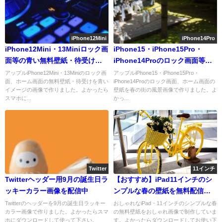
iPhone12Mini
iPhone14Pro
iPhone12Mini・13Miniロック画
iPhone15・iPhone15Pro・
面等の青い無料壁紙・待受けを
iPhone14Proのロック画面等の
配信中
春の街の風景壁紙を配信中
アップルiPhone12Mini・13Miniのロック画
アップルiPhone15・iPhone15Pro・
面、ホーム画面の無料壁紙・待受けを青い
iPhone14Proのロック画面、ホーム画面の
イメージの画像で作りました。よかったら
壁紙を春の街の風景画像で作りました。よ
スマホに...
かっ...
Twitter
11インチ
Twitterヘッダー用9月の誕生日ラ
【おすすめ】iPad11インチのシ
ッキーカラー画像を配信中
ンプルな春の壁紙を無料配信
中！
Twitterのヘッダーを9月の誕生日ラッキー
おしゃれなiPad・11インチのシンプルな春
カラー画像で作りました。よかったらスマ
の無料壁紙をおしゃれ画像で制作していま
ホにダウンロードして使って下さい。
す。よかったらダウンロードしてお使い下