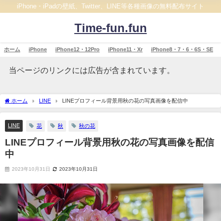
iPhone・iPadの壁紙、Twitter、LINE等各種画像の無料配布サイト
Time-fun.fun
ホーム
iPhone
iPhone12・12Pro
iPhone11・Xr
iPhone8・7・6・6S・SE
当ページのリンクには広告が含まれています。
ホーム
LINE
LINEプロフィール背景用秋の花の写真画像を配信中
LINE
花
秋
秋の花
LINEプロフィール背景用秋の花の写真画像を配信
中
2023年10月31日
2023年10月31日