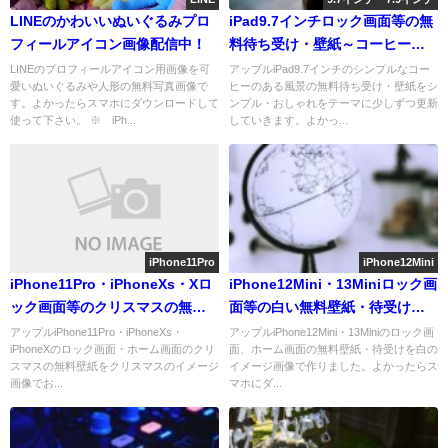
LINEのかわいいぬいぐるみプロ
iPad9.7インチロック画面等の無
フィールアイコン画像配信中！
料待ち受け・壁紙～コーヒーの
ある風景～
LINEのプロフィールアイコン用画像を可
アップルiPad9.7インチのシンプルなコー
愛いぬいぐるみや人形の無料写真画像で
ヒーのある風景の無料待ち受け・壁紙をシ
す。よかったらスマホにダウンロードして
ンプル・おしゃれをテーマに少しずつ更新
使って下さい。 ※ iPh...
していきます。よかっ...
iPhone11Pro
iPhone12Mini
iPhone11Pro・iPhoneXs・Xロ
iPhone12Mini・13Miniロック画
ック画面等のクリスマスの無料
面等の白い無料壁紙・待受けを
壁紙配信中
配信中
アップルiPhone11Pro・iPhoneXs・
アップルiPhone12Mini・13Miniのロック画
iPhoneXのロック画面・ホーム画面のクリ
面、ホーム画面の無料壁紙・待受けを白の
スマスの無料壁紙をクリスマスのイメージ
イメージ画像で作りました。よかったらス
画像でお...
マホにダ...