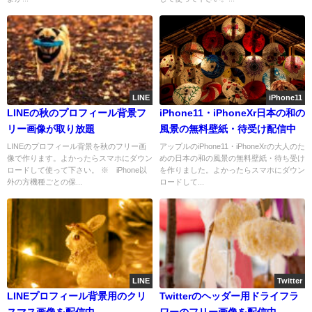
LINE
iPhone11
LINEの秋のプロフィール背景フ
iPhone11・iPhoneXr日本の和の
リー画像が取り放題
風景の無料壁紙・待受け配信中
LINEのプロフィール背景を秋のフリー画
アップルのiPhone11・iPhoneXrの大人のた
像で作ります。よかったらスマホにダウン
めの日本の和の風景の無料壁紙・待ち受け
ロードして使って下さい。 ※ iPhone以
を作りました。よかったらスマホにダウン
外の方機種ごとの保...
ロードして...
LINE
Twitter
LINEプロフィール背景用のクリ
Twitterのヘッダー用ドライフラ