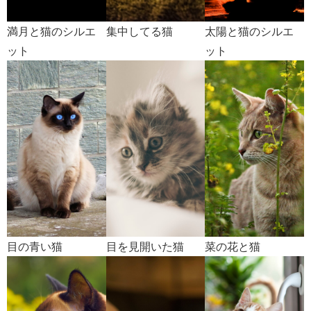
満月と猫のシルエ
集中してる猫
太陽と猫のシルエ
ット
ット
目の青い猫
目を見開いた猫
菜の花と猫