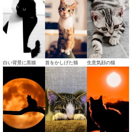
白い背景に黒猫
首をかしげた猫
生意気顔の猫