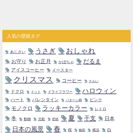
人気の壁紙タグ
おしゃれ
うさぎ
あじさい
だるま
お守り
お正月
かぼちゃ
アイスコーヒー
イースター
クリスマス
コーヒー
チルい
ハロウィン
ドクロ
ドライフラワー
ドット
ハート
バレンタイン
ピンク
パターン柄
ラッキーカラー
モノクロ
レトロ
夏
干支
冬
日本
動物
北欧
壁紙
春
日本の風景
白
桜
横浜
梅雨