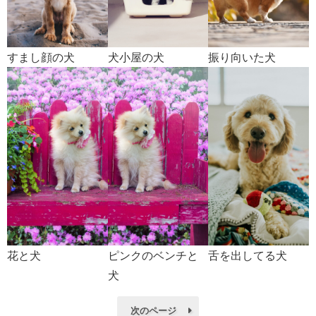
すまし顔の犬
犬小屋の犬
振り向いた犬
花と犬
ピンクのベンチと
舌を出してる犬
犬
次のページ