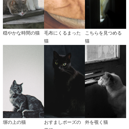
穏やかな時間の猫
毛布にくるまった
こちらを見つめる
猫
猫
塀の上の猫
おすましポーズの
外を覗く猫