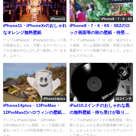
iPhone11
iPhone8・7・6・6S
iPhone11・iPhoneXrのおしゃれ
iPhone8・7・6・6S・SE2のロ
なオレンジ無料壁紙
ック画面等の秋の壁紙・待受け
を配信中
アップルiPhone11・iPhoneXrのオレンジ色
アップルiPhone8・7・6・6S・SE2のロッ
の壁紙をおしゃれ・可愛いをテーマにシン
ク画面、ホーム画面の壁紙・待受けを秋の
プルな物を中心に少しずつ更新していきま
風景やイメージ画像で作りました。よかっ
す。よかっ...
たらスマホにダ...
iPhone14plus
10.2インチ
iPhone14plus・13ProMax・
iPad10.2インチのおしゃれな黒
12ProMaxのハロウィンの壁紙を
の無料壁紙・待ち受けが取り放
配信中
題！
アップル iPhone14plus・13ProMax・
アップルiPad10.2インチの無料壁紙・待ち
12ProMaxのホーム画面、ロック画面の壁
受けをおしゃれな黒の写真画像で作りまし
紙をハロウィンの写真画像で作りました。
た。よかったらタブレットにダウンロード
よか...
して使って下さい。...