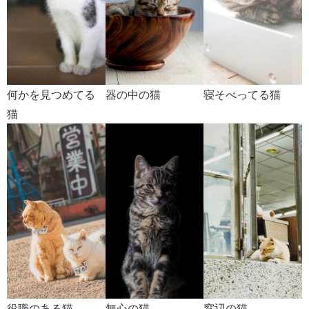
何かを見つめてる
器の中の猫
寝そべってる猫
猫
役職のある猫
無心の猫
窓辺の猫