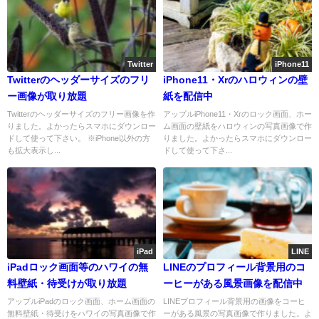
Twitter
iPhone11
Twitterのヘッダーサイズのフリ
iPhone11・Xrのハロウィンの壁
ー画像が取り放題
紙を配信中
Twitterのヘッダーサイズのフリー画像を作
アップルiPhone11・Xrのロック画面、ホー
りました。よかったらスマホにダウンロー
ム画面の壁紙をハロウィンの写真画像で作
ドして使って下さい。 ※iPhone以外の方
りました。よかったらスマホにダウンロー
も拡大表示し...
ドして使って下さ...
iPad
LINE
iPadロック画面等のハワイの無
LINEのプロフィール背景用のコ
料壁紙・待受けが取り放題
ーヒーがある風景画像を配信中
アップルiPadのロック画面、ホーム画面の
LINEプロフィール背景用の画像をコーヒ
無料壁紙・待受けをハワイの写真画像で作
ーがある風景の写真画像で作りました。よ