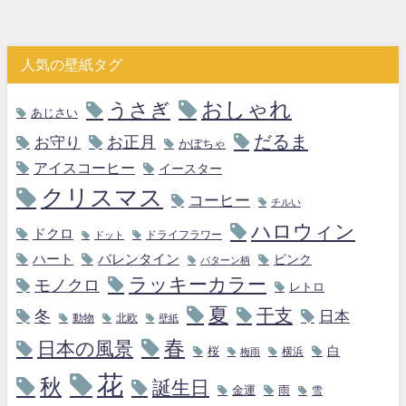
人気の壁紙タグ
おしゃれ
うさぎ
あじさい
だるま
お守り
お正月
かぼちゃ
アイスコーヒー
イースター
クリスマス
コーヒー
チルい
ハロウィン
ドクロ
ドライフラワー
ドット
ハート
バレンタイン
ピンク
パターン柄
ラッキーカラー
モノクロ
レトロ
夏
干支
冬
日本
動物
北欧
壁紙
春
日本の風景
白
桜
横浜
梅雨
花
秋
誕生日
金運
雨
雪