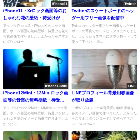
iPhone11
Twitter
iPhone11・Xrロック画面等のお
Twitterのスケートボードのヘッ
しゃれな花の壁紙・待受けが取
ダー用フリー画像を配信中
り放題
アップルiPhone11・iPhoneXrのロック画
Twitterのヘッダー用フリー画像をスケート
面、ホーム画面の無料壁紙・待受けを花の
ボードの写真でサイズピッタリに作りまし
写真画像で作りました。よかったらスマホ
た。よかったらスマホにダウンロードして
にダウンロー...
使って下さい。 ※...
iPhone12Mini
LINE
iPhone12Mini・13Miniロック画
LINEプロフィール背景用春画像
面等の音楽の無料壁紙・待受け
が取り放題
を配信中
アップルiPhone12Mini・13Miniのロック画
LINEのプロフィール背景用の無料画像を
面、ホーム画面の無料壁紙・待受けをおし
春のイメージ画像で作りました。よかった
ゃれな音楽のイメージ画像で作ります。よ
らスマホにダウンロードして使って下さ
かったら...
い。 fa-arrow-c...