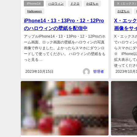
iPhone14
ハロウィン
ドクロ
かぼちゃ
X（エックス
Halloween
かぼちゃ
iPhone14・13・13Pro・12・12Pro
X・エッ
のハロウィンの壁紙を配信中
画像をサ
アップルiPhone14・13・13Pro・12・12Proのホ
X・エックス
ーム画面、ロック画面の壁紙をハロウィンの写真
でハロウィン
画像で作りました。よかったらスマホにダウンロ
らスマホにダ
ードして使ってください。 ハロウィンの壁紙をも
※ iPho
っと見る ...
拡大表示して
使ってください
2023年10月15日
管理者
2023年10月