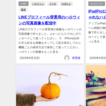
LINE
ハロウィン
ドクロ
かぼちゃ
12.9インチ
骸骨
iPadP
LINEプロフィール背景用のハロウィ
ゃれなハ
ンの写真画像を配信中
アップルiPa
ーム画面の無
LINEのプロフィール背景用の画像をハロウィンの
像で作りまし
写真画像で作りました。よかったらスマホにダウ
ロードして使って下
ンロードして使ってください。 ※ iPhone以外
っと見る ...
の方も好きな画像をタップして拡大表示してから
機種ごとの保存方法で保存して使ってください。
ハロウィンの画像をもっと見る ...
2023年9月15日
管理者
2020年9月6