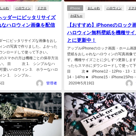
しゃれ
ハロウィン
ドクロ
iPhone
おしゃれ
ハロウィン
ドク
かぼちゃ
erのヘッダーにピッタリサイズ
れなハロウィン画像を配信
【おすすめ】iPhoneのロック
ハロウィン無料壁紙を機種サイ
とに更新中！
のヘッダーにピッタリサイズな画像をおし
ィンの写真で作りました。よかった
アップルiPhoneのロック画面・ホーム画
ウンロードして使って下さい。
壁紙をおしゃれなハロウィンの写真画像
e以外のスマホの方は機種ごとの保存方法
す。機種サイズごとに少しずつ更新しま
い。 目 次 1. シンプルなハ
ったらスマホにダウンロードして使って
 可愛いハロウィン 3. ホラーなハロ
目 次 ■ iPhone12・12Pro・13・1
ン 1. シンプル...
14・14Pro ■ iPhone15・iPhone15Pro・i
5日
管理者
2020年5月19日