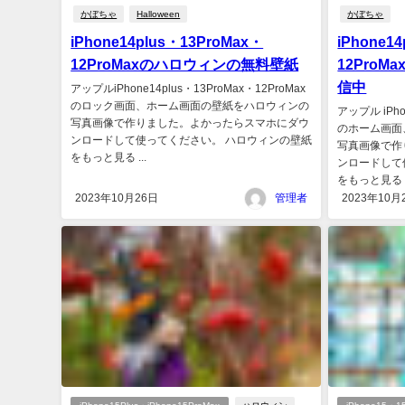
かぼちゃ
Halloween
かぼちゃ
iPhone14plus・13ProMax・
iPhone1
12ProMaxのハロウィンの無料壁紙
12Pro
信中
アップルiPhone14plus・13ProMax・12ProMax
のロック画面、ホーム画面の壁紙をハロウィンの
アップル iPho
写真画像で作りました。よかったらスマホにダウ
のホーム画面
ンロードして使ってください。 ハロウィンの壁紙
写真画像で作
をもっと見る ...
ンロードして
をもっと見る .
2023年10月26日
管理者
2023年10月