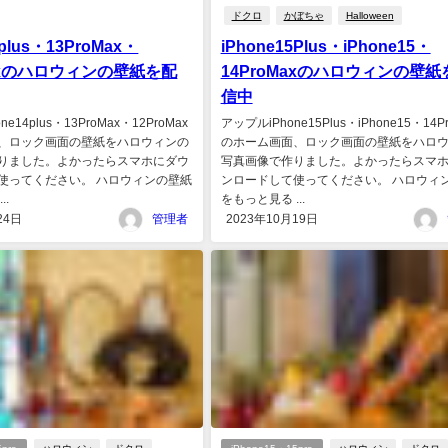
ドクロ
かぼちゃ
Halloween
4plus・13ProMax・
iPhone15Plus・iPhone15・
Maxのハロウィンの壁紙を配
14ProMaxのハロウィンの壁紙
信中
ne14plus・13ProMax・12ProMax
アップルiPhone15Plus・iPhone15・14P
、ロック画面の壁紙をハロウィンの
のホーム画面、ロック画面の壁紙をハロ
りました。よかったらスマホにダウ
写真画像で作りました。よかったらスマ
使ってください。 ハロウィンの壁紙
ンロードして使ってください。 ハロウィ
..
をもっと見る ...
24日
管理者
2023年10月19日