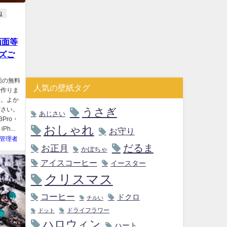
ロ
画面等
ズご
面の無料
人気の壁紙タグ
で作りま
す。よか
うさぎ
下さい。
あじさい
3Pro・
おしゃれ
Ph...
お守り
管理者
だるま
お正月
かぼちゃ
アイスコーヒー
イースター
クリスマス
コーヒー
ドクロ
チルい
ドライフラワー
ドット
ハロウィン
ハート