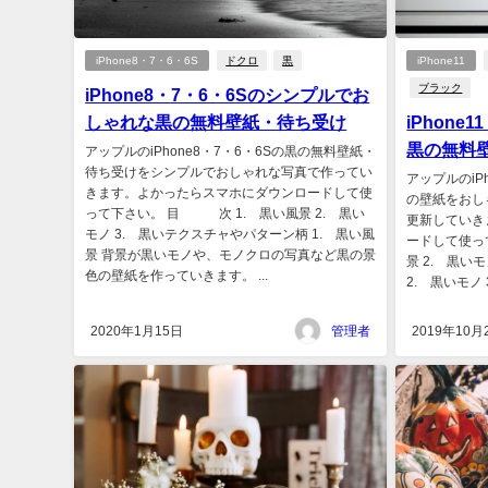
iPhone8・7・6・6S
ドクロ
黒
iPhone11
ブラック
iPhone8・7・6・6Sのシンプルでお
しゃれな黒の無料壁紙・待ち受け
iPhone
黒の無料
アップルのiPhone8・7・6・6Sの黒の無料壁紙・
待ち受けをシンプルでおしゃれな写真で作ってい
アップルのiPh
きます。よかったらスマホにダウンロードして使
の壁紙をおし
って下さい。 目 次 1. 黒い風景 2. 黒い
更新していき
モノ 3. 黒いテクスチャやパターン柄 1. 黒い風
ードして使っ
景 背景が黒いモノや、モノクロの写真など黒の景
景 2. 黒い
色の壁紙を作っていきます。 ...
2. 黒いモノ 
2020年1月15日
管理者
2019年10月