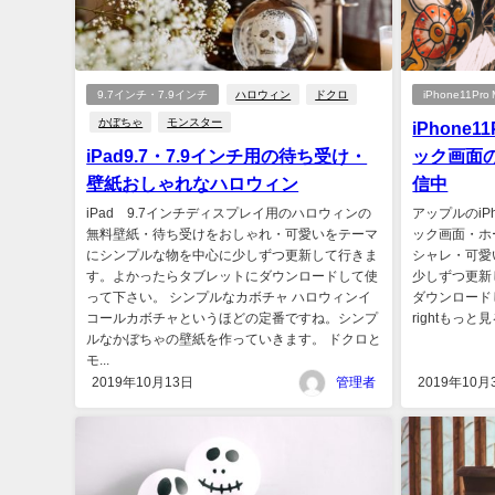
9.7インチ・7.9インチ
ハロウィン
ドクロ
iPhone11Pro
かぼちゃ
モンスター
iPhone1
iPad9.7・7.9インチ用の待ち受け・
ック画面
壁紙おしゃれなハロウィン
信中
iPad 9.7インチディスプレイ用のハロウィンの
アップルのiPho
無料壁紙・待ち受けをおしゃれ・可愛いをテーマ
ック画面・ホ
にシンプルな物を中心に少しずつ更新して行きま
シャレ・可愛
す。よかったらタブレットにダウンロードして使
少しずつ更新
って下さい。 シンプルなカボチャ ハロウィンイ
ダウンロードして使
コールカボチャというほどの定番ですね。シンプ
rightもっと見る
ルなかぼちゃの壁紙を作っていきます。 ドクロと
モ...
2019年10月13日
管理者
2019年10月