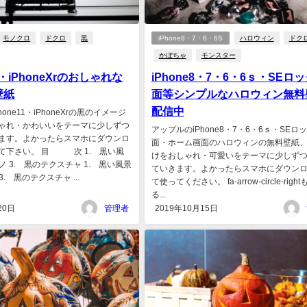
モノクロ
ドクロ
黒
iPhone8・7・6・6S
ハロウィン
ドク
かぼちゃ
モンスター
11・iPhoneXrのおしゃれな
iPhone8・7・6・6ｓ・SEロ
壁紙
面等シンプルなハロウィン無料
配信中
one11・iPhoneXrの黒のイメージ
ゃれ・かわいいをテーマに少しずつ
アップルのiPhone8・7・6・6ｓ・SEロ
ます。よかったらスマホにダウンロ
面・ホーム画面のハロウィンの無料壁紙
て下さい。 目 次 1. 黒い風
けをおしゃれ・可愛いをテーマに少しず
モノ 3. 黒のテクスチャ 1. 黒い風景
ていきます。よかったらスマホにダウン
3. 黒のテクスチャ ...
て使ってください。 fa-arrow-circle-righ
る...
20日
管理者
2019年10月15日