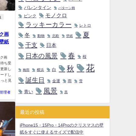
バレンタイン
パターン柄
モノクロ
ピンク
ロ
ラッキーカラー
レトロ
夏
ック画
冬
動物
北欧
壁紙
壁紙
干支
日本
春
日本の風景
桜
ック画
、待ち受
花
秋
つ更新し
白
横浜
梅雨
ロードし
誕生日
tもっと見
金運
雨
雪
風景
青い
管理者
黒
最近の投稿
iPhone15・15Pro・14Proのクリスマスの壁
紙をすぐに使えるサイズで配信中