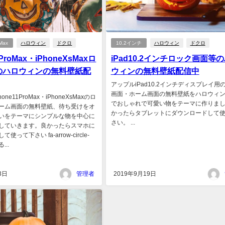
 Max
ハロウィン
ドクロ
10.2インチ
ハロウィン
ドクロ
1ProMax・iPhoneXsMaxロ
iPad10.2インチロック画面等
のハロウィンの無料壁紙配
ウィンの無料壁紙配信中
アップルiPad10.2インチディスプレイ用
画面・ホーム画面の無料壁紙をハロウィ
ne11ProMax・iPhoneXsMaxのロ
でおしゃれで可愛い物をテーマに作りま
ーム画面の無料壁紙、待ち受けをオ
かったらタブレットにダウンロードして
いをテーマにシンプルな物を中心に
さい。 ...
していきます。良かったらスマホに
って下さい fa-arrow-circle-
...
3日
管理者
2019年9月19日