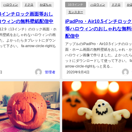
ハロウィン
ドクロ
かぼちゃ
10.5インチ
ハロウィン
ドクロ
か
モンスター
ro13インチロック画面等おし
ロウィンの無料壁紙配信中
iPadPro・Air10.5インチロッ
等ハロウィンのおしゃれな無料
d12.9（13インチ）のロック画面・ホ
料壁紙をおしゃれなハロウィンの画
配信中
た。よかったらタブレットにダウン
アップルのiPadPro・Air10.5インチのロ
さい。 fa-arrow-circle-rightも
面・ホーム画面の無料壁紙をおしゃれ・
ハロウィン画像で作りました。よかった
ットにダウンロードして使って下さい。 fa
arrow-circle-rightもっと見る...
日
管理者
2020年9月4日