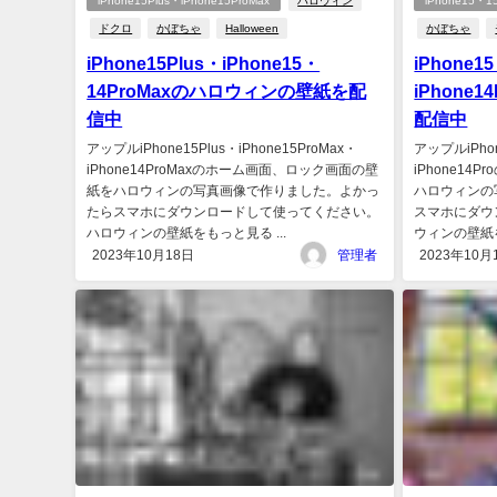
iPhone15Plus・iPhone15ProMax
ハロウィン
iPhone15・15
ドクロ
かぼちゃ
Halloween
かぼちゃ
iPhone15Plus・iPhone15・
iPhone1
14ProMaxのハロウィンの壁紙を配
iPhone
信中
配信中
アップルiPhone15Plus・iPhone15ProMax・
アップルiPhon
iPhone14ProMaxのホーム画面、ロック画面の壁
iPhone1
紙をハロウィンの写真画像で作りました。よかっ
ハロウィンの
たらスマホにダウンロードして使ってください。
スマホにダウ
ハロウィンの壁紙をもっと見る ...
ウィンの壁紙を
2023年10月18日
管理者
2023年10月