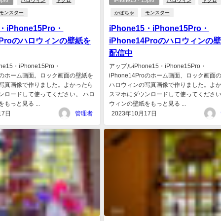
pro
ハロウィン
ドクロ
iPhone15・15pro
ハロウィン
ドクロ
モンスター
かぼちゃ
モンスター
5・iPhone15Pro・
iPhone15・iPhone15Pro・
14Proのハロウィンの壁紙を
iPhone14Proのハロウィンの
配信中
e15・iPhone15Pro・
アップルiPhone15・iPhone15Pro・
4Proのホーム画面。ロック画面の壁紙を
iPhone14Proのホーム画面、ロック画面
写真画像で作りました。よかったら
ハロウィンの写真画像で作りました。よ
ンロードして使ってください。 ハロ
スマホにダウンロードして使ってください
もっと見る ...
ウィンの壁紙をもっと見る ...
17日
管理者
2023年10月17日