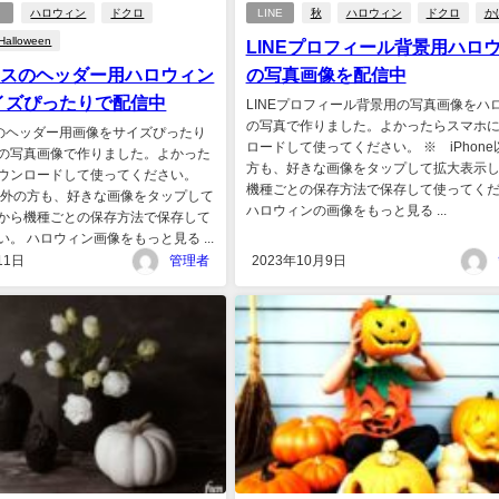
）
ハロウィン
ドクロ
LINE
秋
ハロウィン
ドクロ
か
Halloween
LINEプロフィール背景用ハロ
クスのヘッダー用ハロウィン
の写真画像を配信中
イズぴったりで配信中
LINEプロフィール背景用の写真画像をハ
の写真で作りました。よかったらスマホ
のヘッダー用画像をサイズぴったり
ロードして使ってください。 ※ iPhone
の写真画像で作りました。よかった
方も、好きな画像をタップして拡大表示
ウンロードして使ってください。
機種ごとの保存方法で保存して使ってく
ne以外の方も、好きな画像をタップして
ハロウィンの画像をもっと見る ...
から機種ごとの保存方法で保存して
。 ハロウィン画像をもっと見る ...
11日
管理者
2023年10月9日