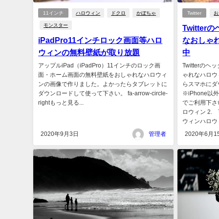
11インチ
ハロウィン
ドクロ
かぼちゃ
Twitter
お
モンスター
Twitt
iPadPro11インチロック画面等ハロ
なおしゃ
ウィンの無料壁紙が取り放題
中
アップルiPad（iPadPro）11インチのロック画
Twitter
面・ホーム画面の無料壁紙をおしゃれなハロウィ
ゃれなハロウ
ンの画像で作りました。よかったらタブレットに
らスマホにダ
ダウンロードして使って下さい。 fa-arrow-circle-
※iPhon
rightもっと見る...
でご利用下さ
ロウィン 2.
ウィンハロウィ
2020年9月3日
管理者
2020年6月1