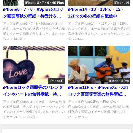
iPhone 8・7・6・6S Plus
iPhone14
iPhone8・7・6・6Splusのロッ
iPhone14・13・13Pro・12・
ク画面等秋の壁紙・待受けを配
12Proの冬の壁紙を配信中
信中
アップルiPhone8・7・6・6Splusのロック
アップルiPhone14・・13Pro・12・12Pro
画面、ホーム画面の壁紙・待受けを秋の風
のロック画面、ホーム画面の壁紙を冬の写
景やイメージ画像で作りました。よかった
真画像で作りました。よかったらスマホに
らスマホにダ...
ダウンロ...
iPhone11
iPhone11Pro
iPhoneロック画面等のバレンタ
iPhone11Pro・iPhoneXs・Xの
インやハートの無料壁紙・待受
ロック画面等音楽の無料壁紙が
けを配信中
取り放題
アップルiPhoneのロック画面、ホーム画面
アップルiPhone11Pro・iPhoneXs・
の無料壁紙、待ち受けをハートやバレンタ
iPhoneXのロック画面、ホーム画面用の無
インのイメージ画像でおしゃれ・かわいい
料壁紙を音楽のイメージ画像で作りまし
をテーマにシンプルな...
た。よかっ...