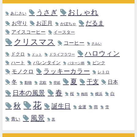
おしゃれ
うさぎ
あじさい
だるま
お守り
お正月
かぼちゃ
アイスコーヒー
イースター
クリスマス
コーヒー
チルい
ハロウィン
ドクロ
ドライフラワー
ドット
ハート
バレンタイン
ピンク
パターン柄
ラッキーカラー
モノクロ
レトロ
夏
干支
冬
日本
動物
北欧
壁紙
春
日本の風景
白
桜
横浜
梅雨
花
秋
誕生日
金運
雨
雪
風景
青い
黒