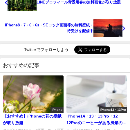
LINEプロフィール背景用春の無料画像が取り放題
iPhone8・7・6・6s・SEロック画面等の無料壁紙・
待受けを配信中
Twitterでフォローしよう
おすすめの記事
iPhone
iPhone13・13Pro
【おすすめ】iPhoneの花の壁紙
iPhone14・13・13Pro・12・
が取り放題
12Proのコーヒーがある風景の壁
紙を配信中