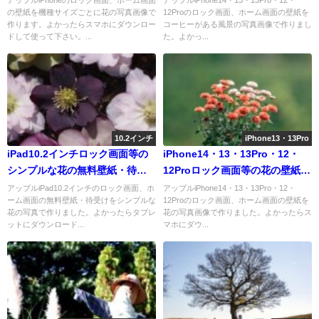
アップルiPhoneのロック画面、ホーム画面
アップルiPhone14・13・13Pro・12・
の壁紙を機種サイズごとに花の写真画像で
12Proのロック画面、ホーム画面の壁紙を
作ります。よかったらスマホにダウンロー
コーヒーがある風景の写真画像で作りまし
ドして使って下さい。...
た。よかっ...
10.2インチ
iPhone13・13Pro
iPad10.2インチロック画面等の
iPhone14・13・13Pro・12・
シンプルな花の無料壁紙・待受
12Proロック画面等の花の壁紙が
けを配信中
取り放題
アップルiPad10.2インチのロック画面、ホ
アップルiPhone14・13・13Pro・12・
ーム画面の無料壁紙・待受けをシンプルな
12Proのロック画面、ホーム画面の壁紙を
花の写真で作りました。よかったらタブレ
花の写真画像で作りました。よかったらス
ットにダウンロード...
マホにダウ...