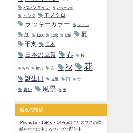
バレンタイン
パターン柄
モノクロ
ピンク
ラッキーカラー
レトロ
夏
冬
動物
北欧
壁紙
干支
日本
春
日本の風景
桜
花
秋
白
横浜
梅雨
誕生日
金運
雨
雪
風景
青い
黒
最近の投稿
iPhone15・15Pro・14Proのクリスマスの壁
紙をすぐに使えるサイズで配信中