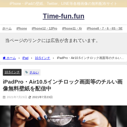
iPhone・iPadの壁紙、Twitter、LINE等各種画像の無料配布サイト
Time-fun.fun
ホーム
iPhone
iPhone12・12Pro
iPhone11・Xr
iPhone8・7・6・6S・SE
当ページのリンクには広告が含まれています。
ホーム
iPad
10.5インチ
iPadPro・Air10.5インチロック画面等のチルい画
像無料壁紙を配信中
10.5インチ
チルい
iPadPro・Air10.5インチロック画面等のチルい画
像無料壁紙を配信中
2021年7月23日
2021年7月23日