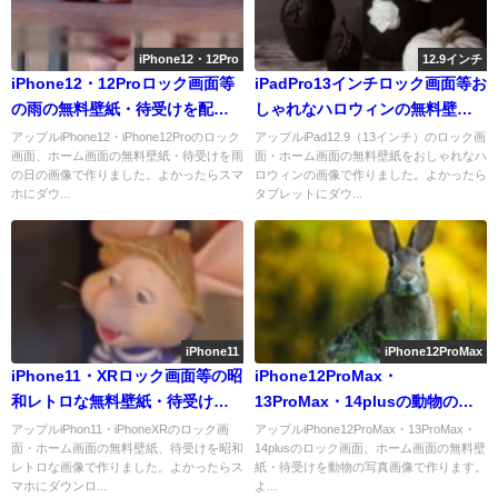
iPhone12・12Pro
12.9インチ
iPhone12・12Proロック画面等
iPadPro13インチロック画面等お
の雨の無料壁紙・待受けを配信
しゃれなハロウィンの無料壁紙
中
配信中
アップルiPhone12・iPhone12Proのロック
アップルiPad12.9（13インチ）のロック画
画面、ホーム画面の無料壁紙・待受けを雨
面・ホーム画面の無料壁紙をおしゃれなハ
の日の画像で作りました。よかったらスマ
ロウィンの画像で作りました。よかったら
ホにダウ...
タブレットにダウ...
iPhone11
iPhone12ProMax
iPhone11・XRロック画面等の昭
iPhone12ProMax・
和レトロな無料壁紙・待受けを
13ProMax・14plusの動物の無
配信中
料壁紙・待受けを配信中
アップルiPhon11・iPhoneXRのロック画
アップルiPhone12ProMax・13ProMax・
面・ホーム画面の無料壁紙、待受けを昭和
14plusのロック画面、ホーム画面の無料壁
レトロな画像で作りました。よかったらス
紙・待受けを動物の写真画像で作ります。
マホにダウンロ...
よ...