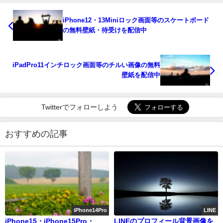
iPhone12・13Miniロック画面等のスケートボード
の無料壁紙・待受けを配信中
iPadPro11インチロック画面等のチルい画像の無料
壁紙を配信中
Twitterでフォローしよう
おすすめの記事
iPhone14Pro
LINE
iPhone15・iPhone15Pro・
LINEのプロフィール背景画像を