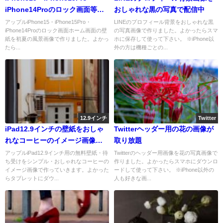
iPhone14Proのロック画面等の
おしゃれな黒の写真で配信中
初夏の風景壁紙を配信中
アップルiPhone15・iPhone15Pro・
LINEのプロフィール背景をおしゃれな黒
iPhone14Proのロック画面ホーム画面の壁
の写真画像で作りました。よかったらスマ
紙を初夏の風景画像で作りました。よかっ
ホに保存して使って下さい。 ※iPhone以
たら...
外の方は機種ごとの...
12.9インチ
Twitter
iPad12.9インチの壁紙をおしゃ
Twitterヘッダー用の花の画像が
れなコーヒーのイメージ画像に
取り放題
しよう
アップルiPad12.9インチ用の無料壁紙・待
Twitterのヘッダー用画像を花の写真画像で
ち受けをシンプル・おしゃれなコーヒーの
作りました。よかったらスマホにダウンロ
イメージ画像で作っていきます。よかった
ードして使って下さい。 ※iPhone以外の
らタブレットにダウ...
人も好きな画...