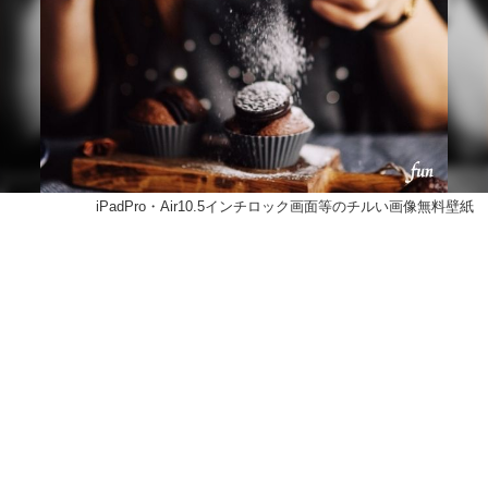
iPadPro・Air10.5インチロック画面等のチルい画像無料壁紙