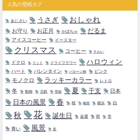
人気の壁紙タグ
おしゃれ
うさぎ
あじさい
だるま
お守り
お正月
かぼちゃ
アイスコーヒー
イースター
クリスマス
コーヒー
チルい
ハロウィン
ドクロ
ドライフラワー
ドット
ハート
バレンタイン
ピンク
パターン柄
ラッキーカラー
モノクロ
レトロ
夏
干支
冬
日本
動物
北欧
壁紙
春
日本の風景
白
桜
横浜
梅雨
花
秋
誕生日
金運
雨
雪
風景
青い
黒