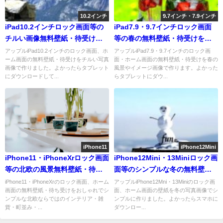
10.2インチ
9.7インチ・7.9インチ
iPad10.2インチロック画面等の
iPad7.9・9.7インチロック画面
チルい画像無料壁紙・待受けを
等の春の無料壁紙・待受けを配
配信中
信中
アップルiPad10.2インチのロック画面、ホ
アップルiPad7.9・9.7インチのロック画
ーム画面の無料壁紙・待受けをチルい写真
面・ホーム画面の無料壁紙・待受けを春の
画像で作りました。よかったらタブレット
風景やイメージ画像で作ります。よかった
にダウンロードして...
らタブレットにダウ...
iPhone11
iPhone12Mini
iPhone11・iPhoneXrロック画面
iPhone12Mini・13Miniロック画
等の北欧の風景無料壁紙・待受
面等のシンプルな冬の無料壁
けを配信中
紙・待受けを配信中
iPhone11・iPhoneXrのロック画面、ホーム
アップルiPhone12Mni・13Miniのロック画
画面の無料壁紙・待ち受けをおしゃれでシ
面、ホーム画面の壁紙を冬の写真画像でシ
ンプルな北欧ならではのインテリア・雑
ンプルに作りました。よかったらスマホに
貨・町並み・...
ダウンロー...