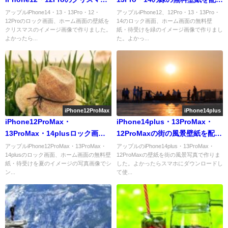
の壁紙が取り放題
中
アップルiPhone14・13・13Pro・12・
アップルiPhone12、12Pro・13・13Pro・
12Proのロック画面、ホーム画面の壁紙を
14のロック画面、ホーム画面の無料壁
クリスマスのイメージ画像で作りました。
紙・待受けを緑のイメージ画像で作りまし
よかったら...
た。よかっ...
iPhone12ProMax
iPhone14plus
iPhone12ProMax・
iPhone14plus・13ProMax・
13ProMax・14plusロック画面
12ProMaxの街の風景壁紙を配信
等のシンプルな夏の壁紙を配信
中
アップルiPhone12ProMax・13ProMax・
アップルのiPhone14plus・13ProMax・
14plusのロック画面、ホーム画面の無料壁
12ProMaxの壁紙を街の風景写真で作りま
中
紙・待受けを夏のイメージの写真画像でシ
した。よかったらスマホにダウンロードし
ン...
て使...