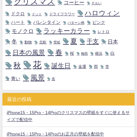
クリスマス
コーヒー
チルい
ハロウィン
ドクロ
ドライフラワー
ドット
ハート
バレンタイン
ピンク
パターン柄
ラッキーカラー
モノクロ
レトロ
夏
干支
冬
日本
動物
北欧
壁紙
春
日本の風景
白
桜
横浜
梅雨
花
秋
誕生日
金運
雨
雪
風景
青い
黒
最近の投稿
iPhone15・15Pro・14Proのクリスマスの壁紙をすぐに使えるサ
イズで配信中
iPhone15・15Pro・14Proのお正月の壁紙を配信中