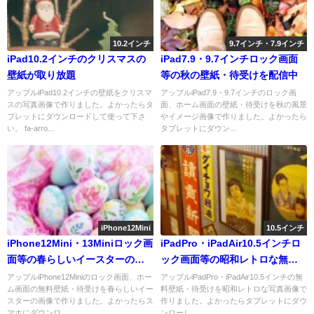
10.2インチ
9.7インチ・7.9インチ
iPad10.2インチのクリスマスの
iPad7.9・9.7インチロック画面
壁紙が取り放題
等の秋の壁紙・待受けを配信中
アップルiPad10.2インチの壁紙をクリスマ
アップルiPad7.9・9.7インチのロック画
スの写真画像で作りました。よかったらタ
面、ホーム画面の壁紙・待受けを秋の風景
ブレットにダウンロードして使って下さ
やイメージ画像で作りました。よかったら
い。 fa-arro...
タブレットにダウン...
iPhone12Mini
10.5インチ
iPhone12Mini・13Miniロック画
iPadPro・iPadAir10.5インチロ
面等の春らしいイースターの無
ック画面等の昭和レトロな無料
料壁紙・待受けを配信中
壁紙を配信中
アップルiPhone12Miniのロック画面、ホー
アップルiPadPro・iPadAir10.5インチの無
ム画面の無料壁紙・待受けを春らしいイー
料壁紙・待受けを昭和レトロな写真画像で
スターの画像で作りました。よかったらス
作りました。よかったらタブレットにダウ
マホにダウンロ...
ンローし...