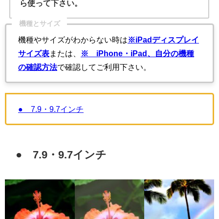
ら使って下さい。
機種とサイズ
機種やサイズがわからない時は
※iPadディスプレイ
サイズ表
または、
※ iPhone・iPad、自分の機種
の確認方法
で確認してご利用下さい。
● 7.9・9.7インチ
● 7.9・9.7インチ