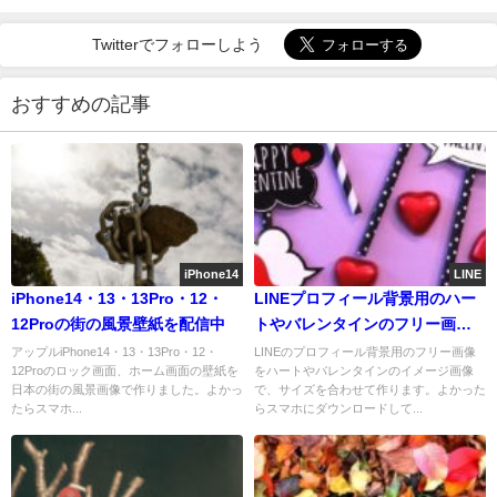
Twitterでフォローしよう
おすすめの記事
iPhone14
LINE
iPhone14・13・13Pro・12・
LINEプロフィール背景用のハー
12Proの街の風景壁紙を配信中
トやバレンタインのフリー画像
を配信中
アップルiPhone14・13・13Pro・12・
LINEのプロフィール背景用のフリー画像
12Proのロック画面、ホーム画面の壁紙を
をハートやバレンタインのイメージ画像
日本の街の風景画像で作りました。よかっ
で、サイズを合わせて作ります。よかった
たらスマホ...
らスマホにダウンロードして...