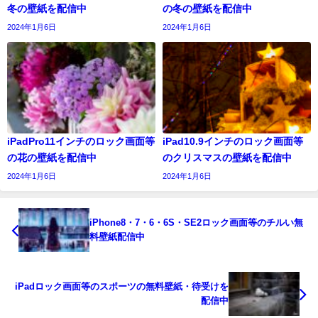
冬の壁紙を配信中
の冬の壁紙を配信中
2024年1月6日
2024年1月6日
iPadPro11インチのロック画面等
iPad10.9インチのロック画面等
の花の壁紙を配信中
のクリスマスの壁紙を配信中
2024年1月6日
2024年1月6日
iPhone8・7・6・6S・SE2ロック画面等のチルい無
料壁紙配信中
iPadロック画面等のスポーツの無料壁紙・待受けを
配信中