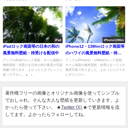
iPad
iPhone12Mini
iPadロック画面等の日本の和の
iPhone12・13Miniロック画面等
風景無料壁紙・待受けを配信中
のハワイの風景無料壁紙・待受
けを配信中
アップルiPadのロック画面、ホーム画面の
アップルiPhone12・13Miniのロック画面、
無料壁紙・待受けを日本の和の風景の写真
ホーム画面の無料壁紙・待受けをハワイの
画像で作ります。よかったらタブレットに
風景写真で作りました。よかったらスマホ
使って下さい。 ● i...
にダウンロー...
著作権フリーの画像とオリジナル画像を使ってシンプル
でおしゃれ。そんな大人な壁紙を更新していきます。よ
かったら使って下さい。 ★
Twitter (X)
★で更新情報を流
してます。よかったらフォローしてね。