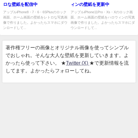
ロな壁紙を配信中
ィンの壁紙を更新中
アップルiPhone8・7・6・6SPlusのロック
アップルiPhone11Pro・Xs・Xのロック画
画面、ホーム画面の壁紙をレトロな写真画
面、ホーム画面の壁紙をハロウィンの写真
像で作りました。よかったらスマホにダウ
画像で作りました。よかったらスマホにダ
ンロードして...
ウンロードして...
著作権フリーの画像とオリジナル画像を使ってシンプル
でおしゃれ。そんな大人な壁紙を更新していきます。よ
かったら使って下さい。 ★
Twitter (X)
★で更新情報を流
してます。よかったらフォローしてね。