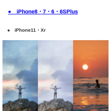
● iPhone8・7・6・6SPlus
● iPhone11・Xr