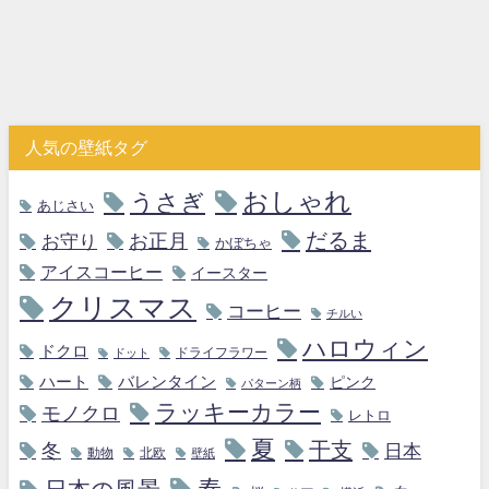
人気の壁紙タグ
おしゃれ
うさぎ
あじさい
だるま
お守り
お正月
かぼちゃ
アイスコーヒー
イースター
クリスマス
コーヒー
チルい
ハロウィン
ドクロ
ドライフラワー
ドット
ハート
バレンタイン
ピンク
パターン柄
ラッキーカラー
モノクロ
レトロ
夏
干支
冬
日本
動物
北欧
壁紙
春