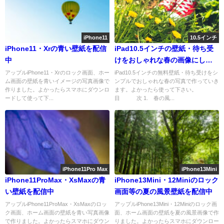
iPhone11
10.5インチ
iPhone11・Xrの青い壁紙を配信
iPad10.5インチの壁紙・待ち受
中
けをおしゃれな春の画像にしよ
う
アップルiPhone11・Xrのロック画面、ホー
iPad10.5インチの無料壁紙・待ち受けをシ
ム画面の壁紙を青いイメージの写真画像で
ンプルでおしゃれな春の写真で作っていき
作りました。よかったらスマホにダウンロ
ます。よかったら使って下さい。
ードして使って下...
目 次 1. 春の風...
iPhone11Pro Max
iPhone13Mini
iPhone11ProMax・XsMaxの青
iPhone13Mini・12Miniのロック
い壁紙を配信中
画面等の夏の風景壁紙を配信中
アップルiPhone11ProMax・XsMaxのロッ
アップルiPhone13Mini・12Miniのロック画
ク画面、ホーム画面の壁紙を青い写真画像
面、ホーム画面の壁紙を夏の風景画像で作
で作りました。よかったらスマホにダウン
りました。よかったらスマホにダウンロー