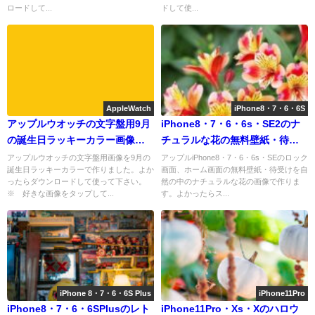
ロードして...
ドして使...
AppleWatch
iPhone8・7・6・6S
アップルウオッチの文字盤用9月
iPhone8・7・6・6s・SE2のナ
の誕生日ラッキーカラー画像を
チュラルな花の無料壁紙・待受
配信中
けを配信中
アップルウオッチの文字盤用画像を9月の
アップルiPhone8・7・6・6s・SEのロック
誕生日ラッキーカラーで作りました。よか
画面、ホーム画面の無料壁紙・待受けを自
ったらダウンロードして使って下さい。
然の中のナチュラルな花の画像で作りま
※ 好きな画像をタップして...
す。よかったらス...
iPhone 8・7・6・6S Plus
iPhone11Pro
iPhone8・7・6・6SPlusのレト
iPhone11Pro・Xs・Xのハロウ