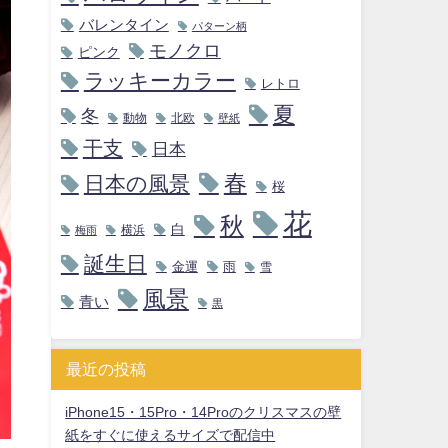
バレンタイン
パターン柄
モノクロ
ピンク
ラッキーカラー
レトロ
夏
冬
動物
北欧
壁紙
干支
日本
春
日本の風景
桜
花
秋
白
横浜
梅雨
誕生日
金運
雨
雪
風景
青い
黒
最近の投稿
iPhone15・15Pro・14Proのクリスマスの壁
紙をすぐに使えるサイズで配信中