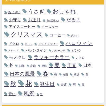
おしゃれ
うさぎ
あじさい
だるま
お守り
お正月
かぼちゃ
アイスコーヒー
イースター
クリスマス
コーヒー
チルい
ハロウィン
ドクロ
ドライフラワー
ドット
ハート
バレンタイン
ピンク
パターン柄
ラッキーカラー
モノクロ
レトロ
夏
干支
冬
日本
動物
北欧
壁紙
春
日本の風景
白
桜
横浜
梅雨
花
秋
誕生日
金運
雨
雪
風景
青い
黒