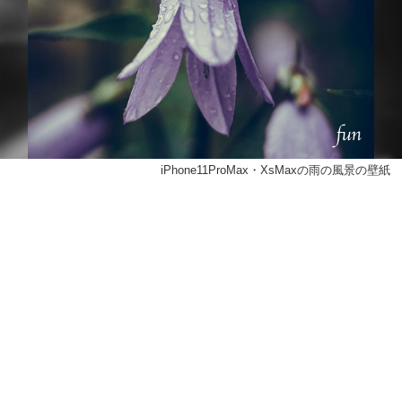
iPhone11ProMax・XsMaxの雨の風景の壁紙