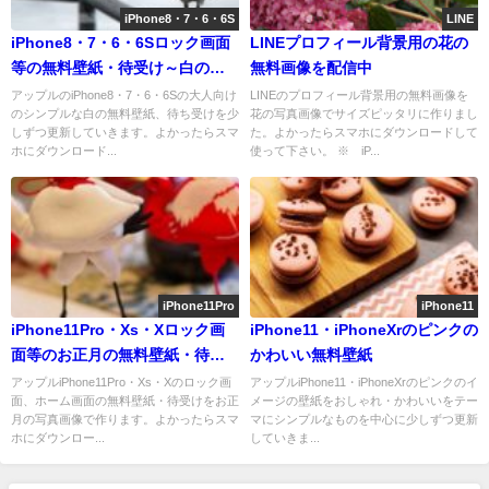
iPhone8・7・6・6S
LINE
iPhone8・7・6・6Sロック画面
LINEプロフィール背景用の花の
等の無料壁紙・待受け～白の大
無料画像を配信中
人シンプル画像～
アップルのiPhone8・7・6・6Sの大人向け
LINEのプロフィール背景用の無料画像を
のシンプルな白の無料壁紙、待ち受けを少
花の写真画像でサイズピッタリに作りまし
しずつ更新していきます。よかったらスマ
た。よかったらスマホにダウンロードして
ホにダウンロード...
使って下さい。 ※ iP...
iPhone11Pro
iPhone11
iPhone11Pro・Xs・Xロック画
iPhone11・iPhoneXrのピンクの
面等のお正月の無料壁紙・待受
かわいい無料壁紙
けを配信中
アップルiPhone11Pro・Xs・Xのロック画
アップルiPhone11・iPhoneXrのピンクのイ
面、ホーム画面の無料壁紙・待受けをお正
メージの壁紙をおしゃれ・かわいいをテー
月の写真画像で作ります。よかったらスマ
マにシンプルなものを中心に少しずつ更新
ホにダウンロー...
していきま...