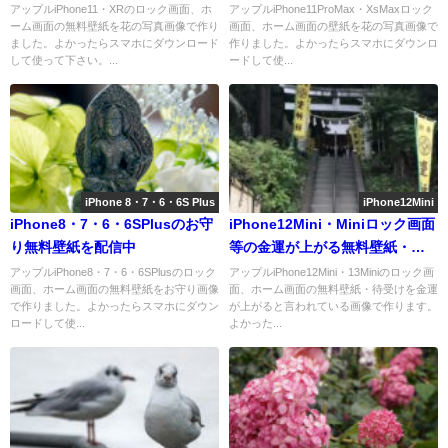
アップルiPhone11・XRのロック画面、ホ
アップルiPhone11ProMax・XsMaxロック
ーム画面の無料壁紙を花の写真画像で作り
画面、ホーム画面の壁紙を花の写真画像で
ました。よかったらスマホにダウンロード
作りました。よかったらスマホにダウンロ
して使って下さい。...
ードして使...
iPhone 8・7・6・6S Plus
iPhone12Mini
iPhone8・7・6・6SPlusのお守
iPhone12Mini・Miniロック画面
り無料壁紙を配信中
等の金運が上がる無料壁紙・待
受けを配信中
アップルiPhone8・7・6・6SPlusのロック
アップルiPhone12Mini・13Miniのロック画
画面、ホーム画面の無料壁紙をお守り画像
面、ホーム画面の無料壁紙・待受けを金運
で作りました。よかったらスマホにダウン
が上がると言われている画像で作ります。
ロードして使...
よかった...