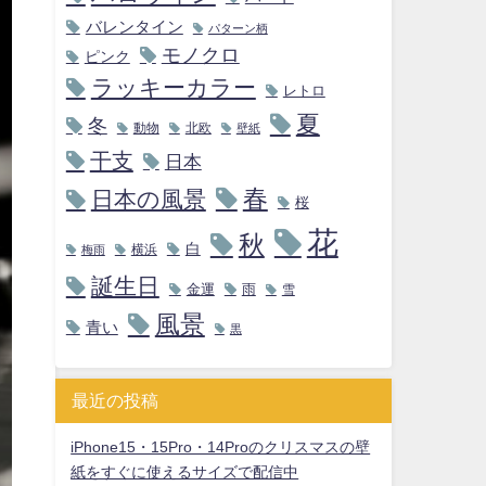
バレンタイン
パターン柄
モノクロ
ピンク
ラッキーカラー
レトロ
夏
冬
動物
北欧
壁紙
干支
日本
春
日本の風景
桜
花
秋
白
横浜
梅雨
誕生日
金運
雨
雪
風景
青い
黒
最近の投稿
iPhone15・15Pro・14Proのクリスマスの壁
紙をすぐに使えるサイズで配信中