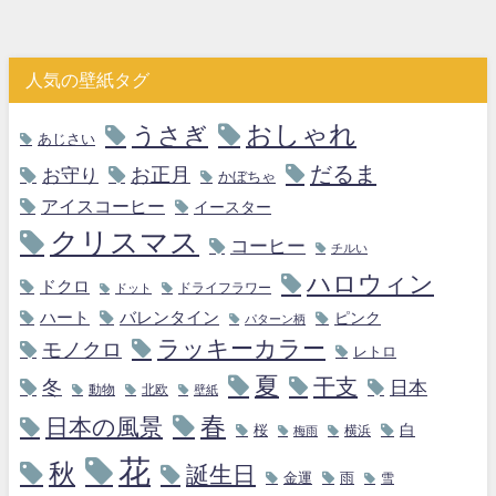
人気の壁紙タグ
おしゃれ
うさぎ
あじさい
だるま
お守り
お正月
かぼちゃ
アイスコーヒー
イースター
クリスマス
コーヒー
チルい
ハロウィン
ドクロ
ドライフラワー
ドット
ハート
バレンタイン
ピンク
パターン柄
ラッキーカラー
モノクロ
レトロ
夏
干支
冬
日本
動物
北欧
壁紙
春
日本の風景
白
桜
横浜
梅雨
花
秋
誕生日
金運
雨
雪