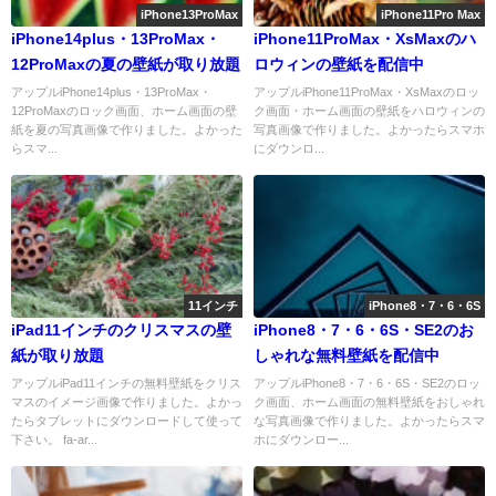
iPhone13ProMax
iPhone11Pro Max
iPhone14plus・13ProMax・
iPhone11ProMax・XsMaxのハ
12ProMaxの夏の壁紙が取り放題
ロウィンの壁紙を配信中
アップルiPhone14plus・13ProMax・
アップルiPhone11ProMax・XsMaxのロッ
12ProMaxのロック画面、ホーム画面の壁
ク画面・ホーム画面の壁紙をハロウィンの
紙を夏の写真画像で作りました。よかった
写真画像で作りました。よかったらスマホ
らスマ...
にダウンロ...
11インチ
iPhone8・7・6・6S
iPad11インチのクリスマスの壁
iPhone8・7・6・6S・SE2のお
紙が取り放題
しゃれな無料壁紙を配信中
アップルiPad11インチの無料壁紙をクリス
アップルiPhone8・7・6・6S・SE2のロッ
マスのイメージ画像で作りました。よかっ
ク画面、ホーム画面の無料壁紙をおしゃれ
たらタブレットにダウンロードして使って
な写真画像で作りました。よかったらスマ
下さい。 fa-ar...
ホにダウンロー...