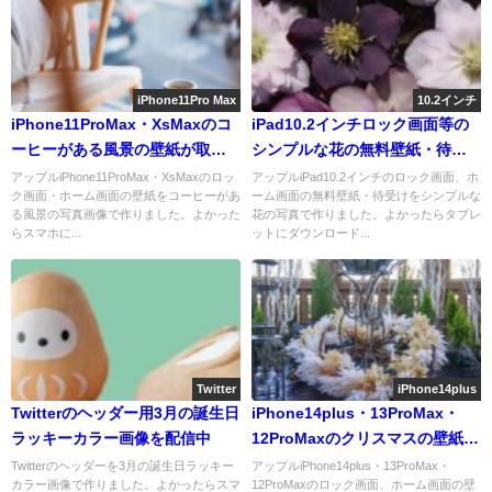
iPhone11Pro Max
10.2インチ
iPhone11ProMax・XsMaxのコ
iPad10.2インチロック画面等の
ーヒーがある風景の壁紙が取り
シンプルな花の無料壁紙・待受
放題
けを配信中
アップルiPhone11ProMax・XsMaxのロッ
アップルiPad10.2インチのロック画面、ホ
ク画面・ホーム画面の壁紙をコーヒーがあ
ーム画面の無料壁紙・待受けをシンプルな
る風景の写真画像で作りました。よかった
花の写真で作りました。よかったらタブレ
らスマホに...
ットにダウンロード...
Twitter
iPhone14plus
Twitterのヘッダー用3月の誕生日
iPhone14plus・13ProMax・
ラッキーカラー画像を配信中
12ProMaxのクリスマスの壁紙を
配信中
Twitterのヘッダーを3月の誕生日ラッキー
アップルiPhone14plus・13ProMax・
カラー画像で作りました。よかったらスマ
12ProMaxのロック画面、ホーム画面の壁