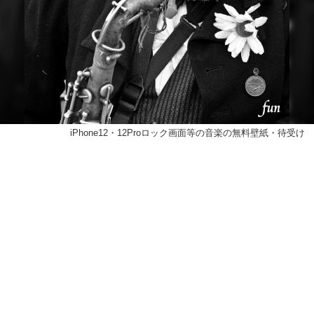
iPhone12・12Proロック画面等の音楽の無料壁紙・待受け