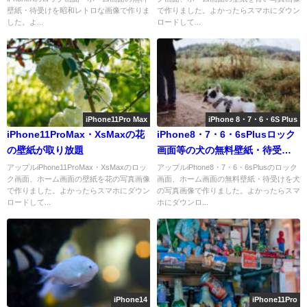
壁紙・待受けを昭和レトロな画像で作りま
で作りました。よかったらスマホにダウン
した。よ...
ロードして...
iPhone11Pro Max
iPhone 8・7・6・6S Plus
iPhone11ProMax・XsMaxの花
iPhone8・7・6・6sPlusロック
の壁紙が取り放題
画面等の犬の無料壁紙・待受け
を配信中
アップルiPhone11ProMax・XsMaxのロッ
アップルiPhone8・7・6・6sPlusのロック
ク画面、ホーム画面の壁紙を花の写真画像
画面、ホーム画面の無料壁紙・待受けを犬
で作りました。よかったらスマホにダウン
の写真画像で作りました。よかったらスマ
ロードして...
ホにダウンロ...
iPhone14
iPhone11Pro