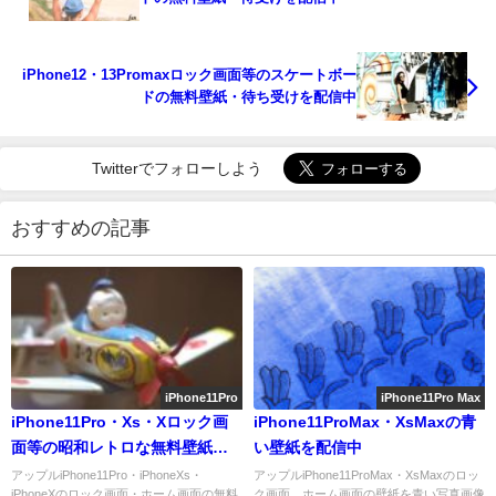
iPhone12・13Promaxロック画面等のスケートボー
ドの無料壁紙・待ち受けを配信中
Twitterでフォローしよう
おすすめの記事
iPhone11Pro
iPhone11Pro Max
iPhone11Pro・Xs・Xロック画
iPhone11ProMax・XsMaxの青
面等の昭和レトロな無料壁紙・
い壁紙を配信中
待受け配信中
アップルiPhone11Pro・iPhoneXs・
アップルiPhone11ProMax・XsMaxのロッ
iPhoneXのロック画面・ホーム画面の無料
ク画面、ホーム画面の壁紙を青い写真画像