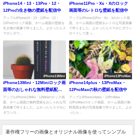
iPhone14・13・13Pro・12・
iPhone11Pro・Xs・Xのロック
12Proの生き物の壁紙を配信中
画面等のレトロな壁紙を配信中
アップルiPhone14・13・13Pro・12・
アップルiPhone11Pro・Xs・Xのロック画
12Proのロック画面、ホーム画面の壁紙を
面、ホーム画面の壁紙をレトロな写真画像
生き物の画像で作りました。よかったらス
で作りました。よかったらスマホにダウン
マホにダウ...
ロードして使っ...
iPhone13Mini
iPhone13ProMax
iPhone13Mini・12Miniロック画
iPhone14plus・13ProMax・
面等のおしゃれな無料壁紙配信
12ProMaxの秋の壁紙を配信中
中
アップルiPhone13Mini・12Miniのロック画
アップルiPhone14plus・13ProMax・
面、ホーム画面の無料壁紙をおしゃれな写
12ProMaxのロック画面、ホーム画面の無
真画像で作りました。よかったらスマホに
料壁紙を秋の写真画像で作りました。よか
ダウンロ...
ったら...
著作権フリーの画像とオリジナル画像を使ってシンプル