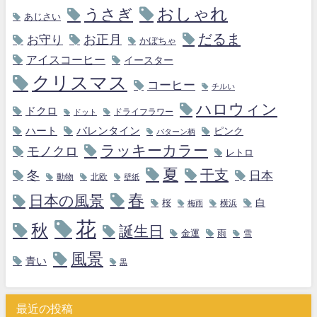
おしゃれ
うさぎ
あじさい
だるま
お守り
お正月
かぼちゃ
アイスコーヒー
イースター
クリスマス
コーヒー
チルい
ハロウィン
ドクロ
ドライフラワー
ドット
ハート
バレンタイン
ピンク
パターン柄
ラッキーカラー
モノクロ
レトロ
夏
干支
冬
日本
動物
北欧
壁紙
春
日本の風景
白
桜
横浜
梅雨
花
秋
誕生日
金運
雨
雪
風景
青い
黒
最近の投稿