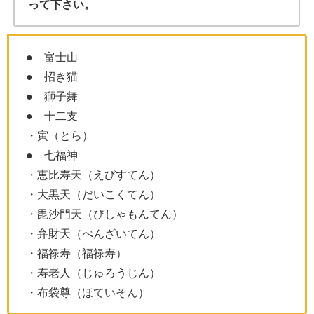
って下さい。
● 富士山
● 招き猫
● 獅子舞
● 十二支
・寅（とら）
● 七福神
・恵比寿天（えびすてん）
・大黒天（だいこくてん）
・毘沙門天（びしゃもんてん）
・弁財天（べんざいてん）
・福禄寿（福禄寿）
・寿老人（じゅろうじん）
・布袋尊（ほていそん）