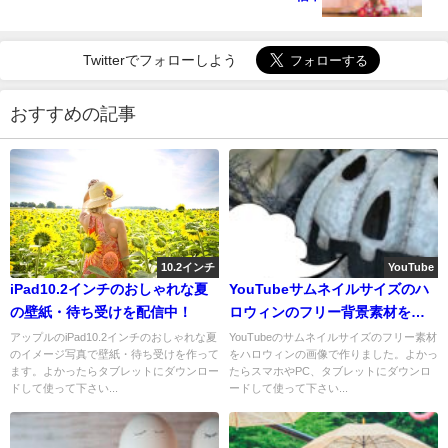
Twitterでフォローしよう
おすすめの記事
10.2インチ
YouTube
iPad10.2インチのおしゃれな夏
YouTubeサムネイルサイズのハ
の壁紙・待ち受けを配信中！
ロウィンのフリー背景素材を配
信中
アップルのiPad10.2インチのおしゃれな夏
YouTubeのサムネイルサイズのフリー素材
のイメージ写真で壁紙・待ち受けを作って
をハロウィンの画像で作りました。よかっ
ます。よかったらタブレットにダウンロー
たらスマホやPC、タブレットにダウンロ
ドして使って下さい...
ードして使って下さい...