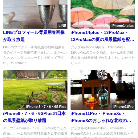
LINE
iPhone14plus
LINEプロフィール背景用春画像
iPhone14plus・13ProMax・
が取り放題
12ProMaxの夏の風景壁紙を配信
中
LINEのプロフィール背景用の無料画像を
アップルiPhone14plus・13ProMax・
春のイメージ画像で作りました。よかった
12ProMaxのロック画面、ホーム画面の壁
らスマホにダウンロードして使って下さ
紙を夏の風景画像で作りました。よかった
い。 fa-arrow-c...
らスマ...
iPhone 8・7・6・6S Plus
iPhone11Pro
iPhone8・7・6・6SPlusの日本
iPhone11Pro・iPhoneXs・
の風景壁紙が取り放題
iPhoneXのおしゃれな北欧の無
料壁紙取り放題！
アップルiPhone8・7・6・6SPlusのロック
アップルのiPhone11Pro・iPhoneXs・
画面、ホーム画面の無料壁紙を日本の風景
iPhoneXのおしゃれな北欧の無料壁紙・待