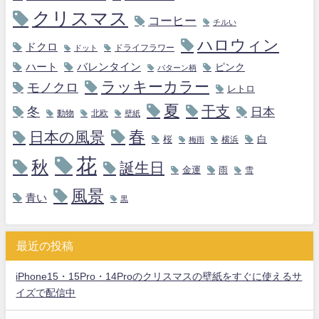
クリスマス
コーヒー
チルい
ハロウィン
ドクロ
ドライフラワー
ドット
ハート
バレンタイン
ピンク
パターン柄
ラッキーカラー
モノクロ
レトロ
夏
干支
冬
日本
動物
北欧
壁紙
春
日本の風景
白
桜
横浜
梅雨
花
秋
誕生日
金運
雨
雪
風景
青い
黒
最近の投稿
iPhone15・15Pro・14Proのクリスマスの壁紙をすぐに使えるサ
イズで配信中