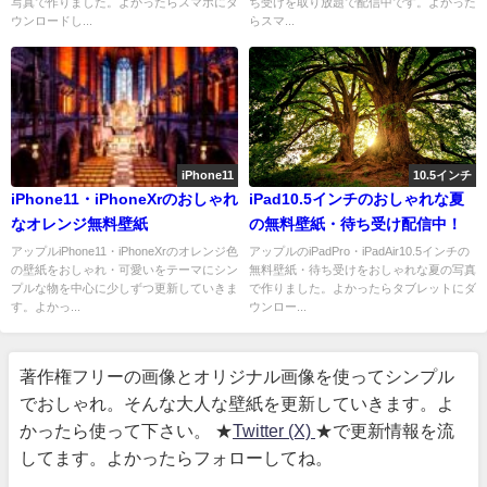
写真で作りました。よかったらスマホにダ
ち受けを取り放題で配信中です。よかった
ウンロードし...
らスマ...
iPhone11
10.5インチ
iPhone11・iPhoneXrのおしゃれ
iPad10.5インチのおしゃれな夏
なオレンジ無料壁紙
の無料壁紙・待ち受け配信中！
アップルiPhone11・iPhoneXrのオレンジ色
アップルのiPadPro・iPadAir10.5インチの
の壁紙をおしゃれ・可愛いをテーマにシン
無料壁紙・待ち受けをおしゃれな夏の写真
プルな物を中心に少しずつ更新していきま
で作りました。よかったらタブレットにダ
す。よかっ...
ウンロー...
著作権フリーの画像とオリジナル画像を使ってシンプル
でおしゃれ。そんな大人な壁紙を更新していきます。よ
かったら使って下さい。 ★
Twitter (X)
★で更新情報を流
してます。よかったらフォローしてね。