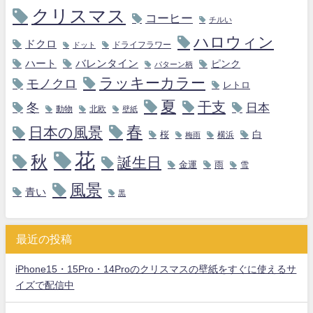
クリスマス
コーヒー
チルい
ハロウィン
ドクロ
ドライフラワー
ドット
ハート
バレンタイン
ピンク
パターン柄
ラッキーカラー
モノクロ
レトロ
夏
干支
冬
日本
動物
北欧
壁紙
春
日本の風景
白
桜
横浜
梅雨
花
秋
誕生日
金運
雨
雪
風景
青い
黒
最近の投稿
iPhone15・15Pro・14Proのクリスマスの壁紙をすぐに使えるサ
イズで配信中