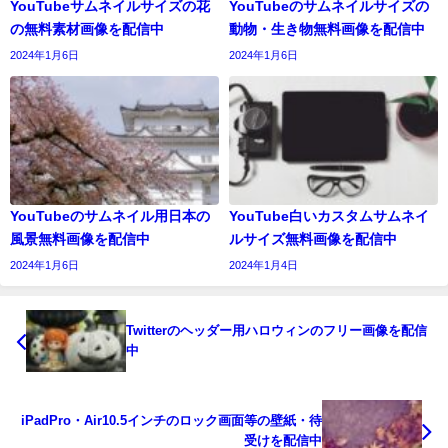
YouTubeサムネイルサイズの花
YouTubeのサムネイルサイズの
の無料素材画像を配信中
動物・生き物無料画像を配信中
2024年1月6日
2024年1月6日
YouTubeのサムネイル用日本の
YouTube白いカスタムサムネイ
風景無料画像を配信中
ルサイズ無料画像を配信中
2024年1月6日
2024年1月4日
Twitterのヘッダー用ハロウィンのフリー画像を配信
中
iPadPro・Air10.5インチのロック画面等の壁紙・待
受けを配信中