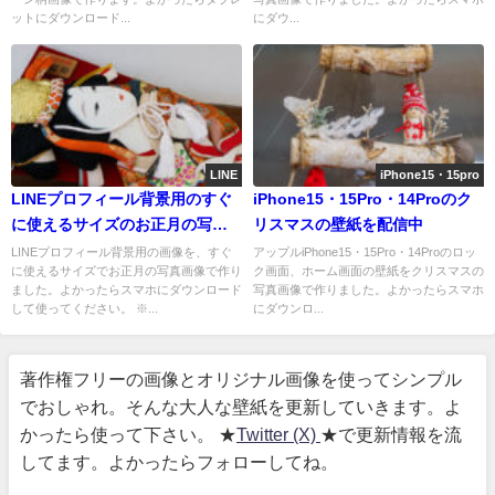
ットにダウンロード...
にダウ...
LINE
iPhone15・15pro
LINEプロフィール背景用のすぐ
iPhone15・15Pro・14Proのク
に使えるサイズのお正月の写真
リスマスの壁紙を配信中
画像を配信中
LINEプロフィール背景用の画像を、すぐ
アップルiPhone15・15Pro・14Proのロッ
に使えるサイズでお正月の写真画像で作り
ク画面、ホーム画面の壁紙をクリスマスの
ました。よかったらスマホにダウンロード
写真画像で作りました。よかったらスマホ
して使ってください。 ※...
にダウンロ...
著作権フリーの画像とオリジナル画像を使ってシンプル
でおしゃれ。そんな大人な壁紙を更新していきます。よ
かったら使って下さい。 ★
Twitter (X)
★で更新情報を流
してます。よかったらフォローしてね。