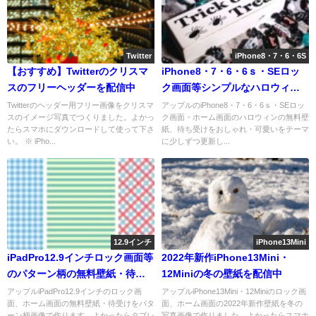
Twitter
iPhone8・7・6・6S
【おすすめ】Twitterのクリスマ
iPhone8・7・6・6ｓ・SEロッ
スのフリーヘッダーを配信中
ク画面等シンプルなハロウィン
無料壁紙配信中
Twitterのヘッダー用フリー画像をクリスマ
アップルのiPhone8・7・6・6ｓ・SEロッ
スのイメージ写真でつくりました。よかっ
ク画面・ホーム画面のハロウィンの無料壁
たらスマホにダウンロードして使って下さ
紙、待ち受けをおしゃれ・可愛いをテーマ
い。 ※ iPho...
に少しずつ更新し...
12.9インチ
iPhone13Mini
iPadPro12.9インチロック画面等
2022年新作iPhone13Mini・
のパターン柄の無料壁紙・待受
12Miniの冬の壁紙を配信中
けを配信中
アップルiPadPro12.9インチのロック画
アップルiPhone13Mini・12Miniのロック画
面、ホーム画面の無料壁紙・待受けをパタ
面、ホーム画面の2022年新作壁紙を冬の
ーン柄画像で作ります。よかったらタブレ
写真画像で作りました。よかったらスマホ