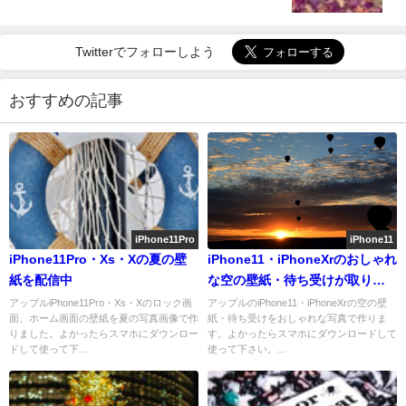
Twitterでフォローしよう
おすすめの記事
iPhone11Pro
iPhone11
iPhone11Pro・Xs・Xの夏の壁
iPhone11・iPhoneXrのおしゃれ
紙を配信中
な空の壁紙・待ち受けが取り放
題！
アップルiPhone11Pro・Xs・Xのロック画
アップルのiPhone11・iPhoneXrの空の壁
面、ホーム画面の壁紙を夏の写真画像で作
紙・待ち受けをおしゃれな写真で作りま
りました。よかったらスマホにダウンロー
す。よかったらスマホにダウンロードして
ドして使って下...
使って下さい。...